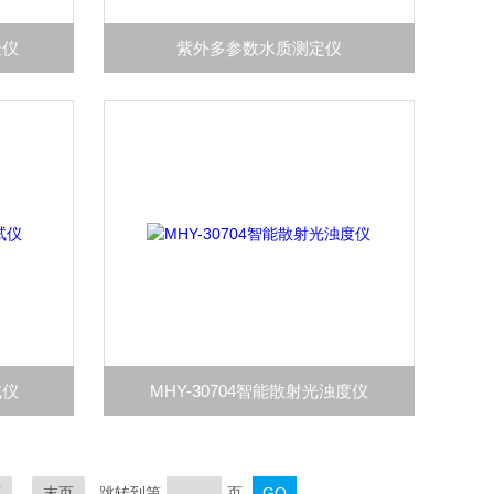
验仪
紫外多参数水质测定仪
试仪
MHY-30704智能散射光浊度仪
页
末页
跳转到第
页