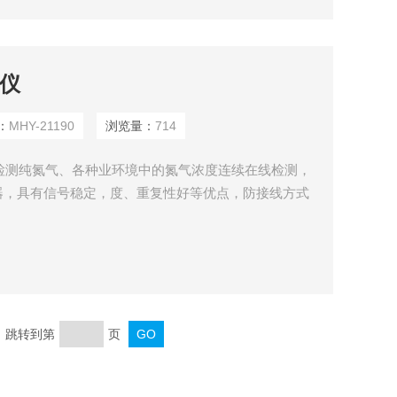
测仪
：
MHY-21190
浏览量：
714
用于检测纯氮气、各种业环境中的氮气浓度连续在线检测，
器，具有信号稳定，度、重复性好等优点，防接线方式
种控制报警器、PLC、DCS 等控制系统，可以实现远
计算机数据存储、分析等能。
页 跳转到第
页