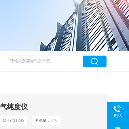
式氢气纯度仪
电话
：
MHY-31242
浏览量：
470