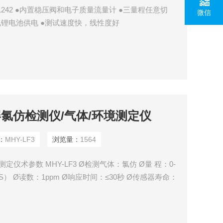
1242 ●内置稳压阀和电子质量流量计 ●三量程任意切
微信
电锂电池供电 ●测试速度快，线性度好
彩屏氯仿检测仪/气体/环境测定仪
：
MHY-LF3
浏览量：
1564
仪术参数 MHY-LF3 Ø检测气体：氯仿 Ø量 程：0-
.S） Ø读数：1ppm Ø响应时间：≤30秒 Ø传感器寿命：