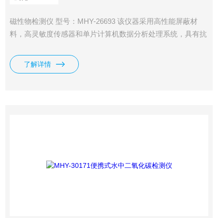
磁性物检测仪 型号：MHY-26693 该仪器采用高性能屏蔽材
料，高灵敏度传感器和单片计算机数据分析处理系统，具有抗
干扰能力强、检测速度快、性能稳定、测量精度高、操作方
便。在磨料磨具、耐火材料、粉末冶金、化工涂料等行业和领
了解详情
域得到了广泛的应用。