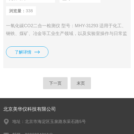
浏览量：
338
一氧化碳CO2二合一检测仪 型号：MHY-31293 适用于化工、
钢铁、煤矿、冶金等工业生产领域，以及实验室操作与日常监
控等多种场景。
了解详情
下一页
末页
北京美华仪科技有限公司
地址：北京市海淀区玉泉路东采石路5号