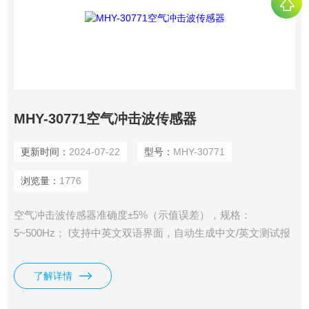
MHY-30771空气冲击波传感器
更新时间：
2024-07-22
型号：
MHY-30771
浏览量：
1776
空气冲击波传感器准确度±5%（示值误差），规格：
5~500Hz； l支持中英文双语界面，自动生成中文/英文测试报
告； l通道数：3通道并行采集（有6通道可选）； l量程：选配
冲击波200KPa； l频响：标配振动速度X、Y、Z：5~500Hz，
了解详情
选配振动加速度：0~1000Hz； l显示方式：全中文液晶屏显
示；