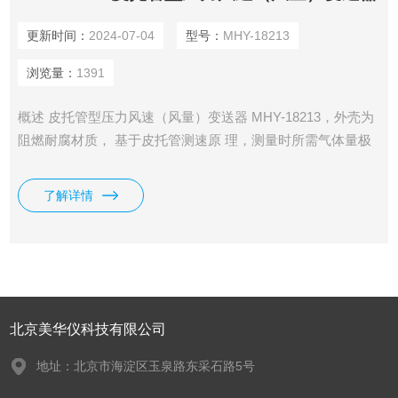
更新时间：
2024-07-04
型号：
MHY-18213
浏览量：
1391
概述 皮托管型压力风速（风量）变送器 MHY-18213，外壳为
阻燃耐腐材质， 基于皮托管测速原 理，测量时所需气体量极
少，即使在恶劣和有少 量粉尘的环境中性能同样可 靠，相比
传统的热膜式，可获得更高的 可靠性和重复性，变送器的线
了解详情
性补偿和 温度补偿均实现数字化，可 实现一键清零.
北京美华仪科技有限公司
地址：北京市海淀区玉泉路东采石路5号