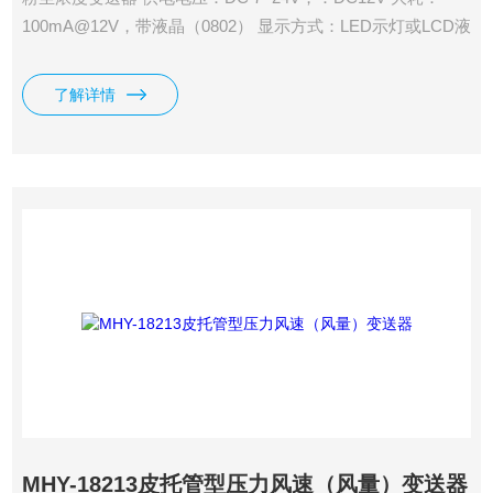
100mA@12V，带液晶（0802） 显示方式：LED示灯或LCD液
晶屏 液晶屏规格：LCD0802 8字符*2行 通信接口：RS485 通
信协议：MODBUS RTU
了解详情
MHY-18213皮托管型压力风速（风量）变送器