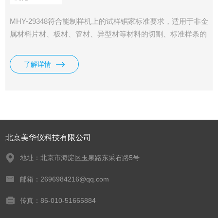
MHY-29348符合能制样机上的试样锯家标准要求，适用于非金
属材料片材、板材、管材、异型材等材料的切割、标准样条的
制备。
了解详情
北京美华仪科技有限公司
地址：北京市海淀区玉泉路东采石路5号
邮箱：2696984216@qq.com
传真：86-010-51665884