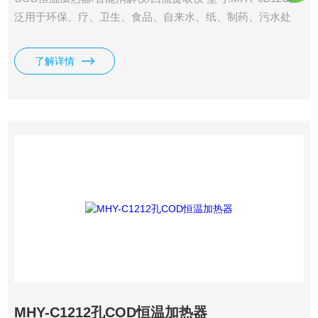
泛用于环保、疗、卫生、食品、自来水、纸、制药、污水处
理、印染、石化、冶金、科研院校等行业的水质COD测定 ·测
量范围：5～1000mg/L,1000～10000mg/L(稀释,标配100毫升
了解详情
烧杯) 测量时间：0-200分钟内意设置 ·控温度：±1℃ 孔温误
差：±0.2℃ 升温时间：≤15分钟
MHY-C1212孔COD恒温加热器