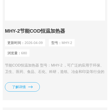
MHY-2节能COD恒温加热器
更新时间：
2026-04-09
型号：
MHY-2
浏览量：
680
节能COD恒温加热器 型号：MHY-2 ，可广泛的应用于环保、
卫生、医药、食品、石化、科研，造纸、冶金和印染等行业的
化学需氧量的分析，同现行重铬酸钾法（CODCr）测定化学
需氧量的回流装置相比，具有体积小、节水、节电、恒温、操
了解详情
作简便等特点。