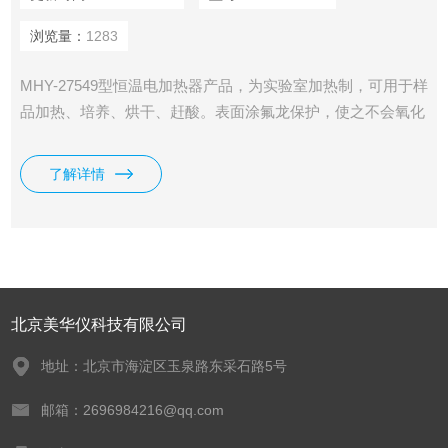
浏览量：
1283
MHY-27549型恒温电加热器产品，为实验室加热制，可用于样
品加热、培养、烘干、赶酸。表面涂氟龙保护，使之不会氧化
和沾污。采用数字电路PID方式控制温度，更加。加热元件与
平台体化，使仪器安、可靠。能包括：可设定的温度值和定时
了解详情
值,并显示设定值，实时温度显示，温自动保护。
北京美华仪科技有限公司
地址：北京市海淀区玉泉路东采石路5号
邮箱：2696984216@qq.com