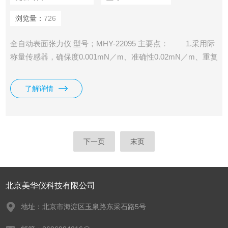
浏览量：
726
全自动表面张力仪 型号；MHY-22095 主要点： 1.采用际
称量传感器，确保度0.001mN／m、准确性0.02mN／m、重复
性0.02／mN／m 2.铂金板、铂金环二种测试方法兼用；
3.铂金板测试时，显示值即为表面张力值；
了解详情
下一页
末页
北京美华仪科技有限公司
地址：北京市海淀区玉泉路东采石路5号