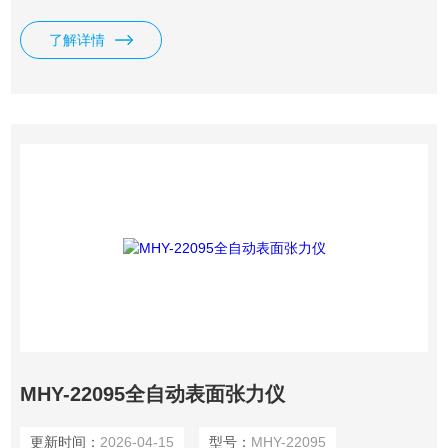
1995《塑料、橡胶、聚合物分散体和胶乳表面张力的测定》
SH/T1156-92《合成胶乳表面张力测定法》 ISO 304-1985《表
了解详情
面活性剂 用拉起液膜法测定表面张力》 ISO 4311-1979《阴离
子和非离子表面活性剂 圆环测定表面张力的方法》等
MHY-22095全自动表面张力仪
更新时间：
2026-04-15
型号：
MHY-22095