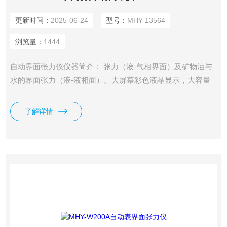
更新时间：
2025-06-24
型号：
MHY-13564
浏览量：
1444
自动界面张力仪仪器简介： 张力（液-气相界面）及矿物油与
水的界面张力（液-液相面）。大屏幕彩色液晶显示，大容量
FLASH存储术，可随意存储1500条实验结果。采用圆环法
（GB6541）在非平衡条件下，测量各种液体表面作提示以及
了解详情
美观大方的操作界面。该仪器是石油，化，电力，校，科研等
行业行表面张力测量的新代得力产品。