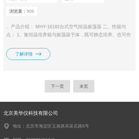
浏览量：
906
、产品介绍： MHY-16182台式空气恒温振荡器 二、性能与
点： 1、集恒温培养箱与振荡器于体，既可静态培养、也可作
动态培养，机二用。 2、驱动机构为三维体的偏三轮，具有旋
转平稳、坚固耐用，尤其是截重性能好，对振荡板上的培养体
了解详情
放置平均。
下一页
末页
北京美华仪科技有限公司
地址：北京市海淀区玉泉路东采石路5号