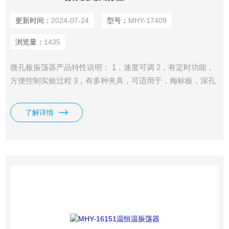
更新时间：
2024-07-24
型号：
MHY-17409
浏览量：
1435
微孔板振荡器产品特性说明： 1，速度可调 2，有定时功能，
方便控制实验过程 3，有多种夹具，可适用于，梅标板，深孔
板，培养板，96孔板，等 4，增强型底座和偏心配重，极大改
善振荡稳定性，有效防止液体纵向溢出 5，有4个振荡位置，
了解详情
可同时处理四块梅标板 6，电源外置，机体电压24V，安全性
好