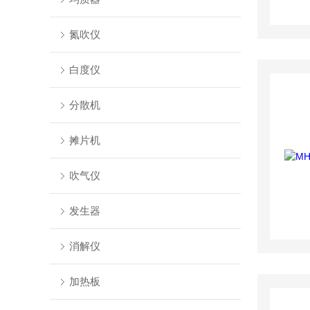
氮吹仪
白度仪
分散机
摊片机
吹气仪
发生器
消解仪
加热板