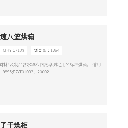
温方式实时监测控制反应温度，全触屏彩色中文人机界
式快速八篮烘箱
：
MHY-17133
浏览量：
1354
材料及制品含水率和回潮率测定用的标准烘箱。 适用
、9995;FZ/T01033、20002
脑电子干燥柜