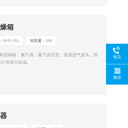
干燥箱
：
MHY-45L
浏览量：
686
5L 双层隔板，氮气表，氮气高压管，快速进气接头，智
电话
量计等部分组成。
微信
燥器