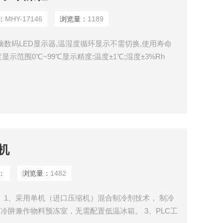
：
MHY-17146
浏览量：
1189
脑数码LED显示器,温湿度循环显示不需切换,使用寿命
度显示范围0℃~99℃显示精度:温度±1℃;湿度±3%Rh
机
：
浏览量：
1482
 1、采用单机（进口压缩机）混合制冷剂技术， 制冷
冷阱兼作物料预冻室，无需配置低温冰箱。 3、PLC工