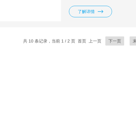
业级控制系统+触摸屏作为人机
数字显示真空度；
了解详情
共 10 条记录，当前 1 / 2 页 首页 上一页
下一页