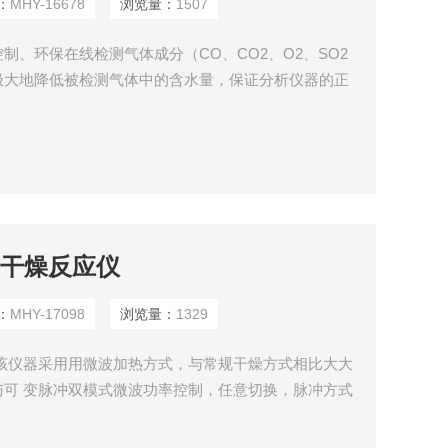
：
MHY-16678
浏览量：
1507
制、环保在线检测气体成分（CO、CO2、O2、SO2
极大地降低被检测气体中的含水量，保证分析仪器的正
加热干燥反应仪
：
MHY-17098
浏览量：
1329
该仪器采用用微波加热方式，与常规干燥方式相比大大
可 变脉冲双模式微波功率控制，任意切换，脉冲方式
内的电场 强度，非脉冲连续方式是腔体内的电场强度
是以上两种状态的优化，可设定多达10步的时间与功