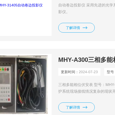
自动卷边投影仪 采用先进的光学
影仪。
了解详情
MHY-A300三相多
更新时间：
2024-07-23
型号
三相多能相位伏安表 型号：MHY
护系统现场接线情况复杂的现状
显示向量图，提供常见错误接线
了解详情