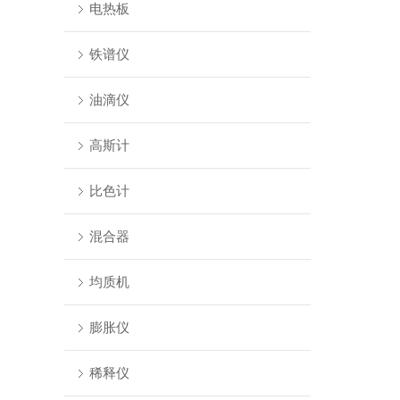
电热板
铁谱仪
油滴仪
高斯计
比色计
混合器
均质机
膨胀仪
稀释仪