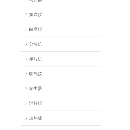
氮吹仪
白度仪
分散机
摊片机
吹气仪
发生器
消解仪
加热板