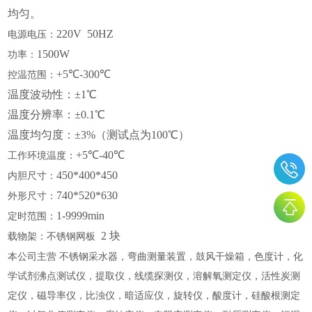
均匀。
220V 50HZ
电源电压：
1500W
功率：
+5℃-300℃
控温范围：
温度波动性：±1℃
温度分辨率：±0.1℃
温度均匀度：±3%（测试点为100℃）
+5℃-40℃
工作环境温度：
450*400*450
内胆尺寸：
740*520*630
外形尺寸：
1-9999min
定时范围：
2 块
载物架：不锈钢网板
本公司主营 不锈钢采水器，弯曲测量装置，鼓风干燥箱，色度计，化
学试剂沸点测试仪，提取仪，线缆探测仪，溶解氧测定仪，活性炭测
定仪，磁导率仪，比浊仪，暗适应仪，旋转仪，酸度计，硅酸根测定