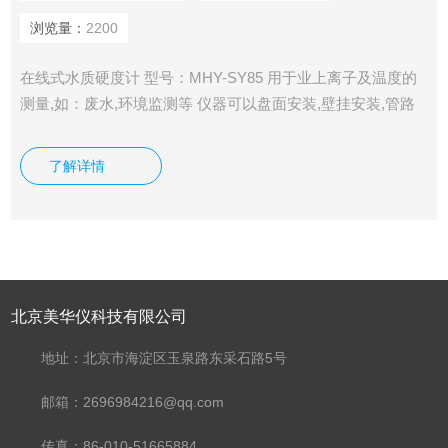
浏览量：
2200
在线式水质硬度计 型号：MHY-SY85 用于业上离子及温度的
测量,如：废水,环境监测等 仪器可以盘面安装,壁挂安装,管路
安装 仪器提供2路电流输出,大负载为500Ω 仪器提供3路控制用
继电器,继电器大承受电压及电流为5A/250VAC或5A/30VDC
了解详情
北京美华仪科技有限公司
地址：北京市海淀区玉泉路东采石路5号
邮箱：2696984216@qq.com
传真：86-010-51665884