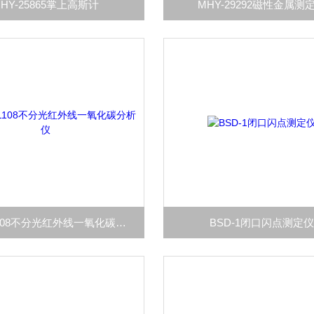
HY-25865掌上高斯计
MHY-29292磁性金属测
MHY-01108不分光红外线一氧化碳分析仪
BSD-1闭口闪点测定