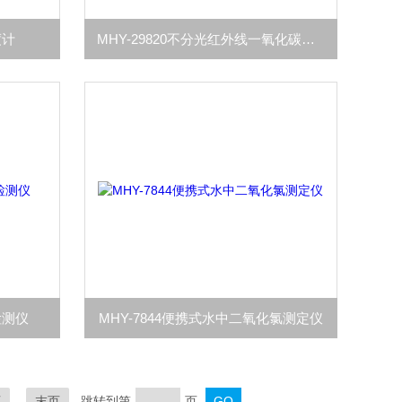
度计
MHY-29820不分光红外线一氧化碳检测仪
检测仪
MHY-7844便携式水中二氧化氯测定仪
页
末页
跳转到第
页