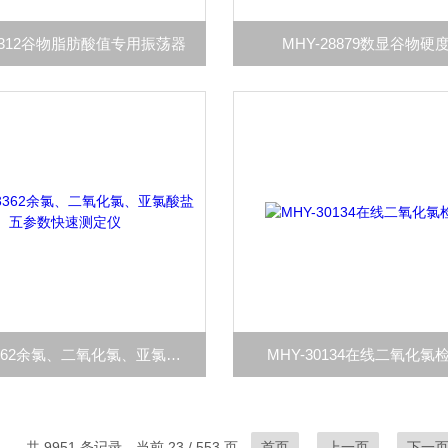
29312谷物脂肪酸值专用振荡器
MHY-28879数显谷物硬
MHY-13362余氯、二氧化氯、亚氯酸盐五参数快速测定仪
MHY-30134在线二氧化氯
共 9951 条记录，当前 23 / 553 页
首页
上一页
下一