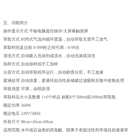
五、功能简介
操作显示方式
平板电脑遥控操作/大屏幕触摸屏
萃取方式
封闭式气流内循环震荡，自动萃取无需手工放气
萃取时间及过程
0-999秒之间可调；0-99次
清洗方式
自动吸入洗涤剂或清水，自动洗涤或清洗
加样方式
自动加样或手工加样
分层方式
自动萃取程序运行，自动静置分层，手工放液
废液处理
自动排废，废液经由活性炭储罐过滤吸附后集中收集处理
萃取强度
可调，由弱及强
萃取样品大小及数量
1×6个样品 标配6个500ml或1000ml萃取瓶
额定功率
260W
额定电压
220V/50HZ
外形尺寸
96cm×45cm×69cm
适用范围
水中或石油类的挥发酚、阴离子表面活性剂等项目的液液萃