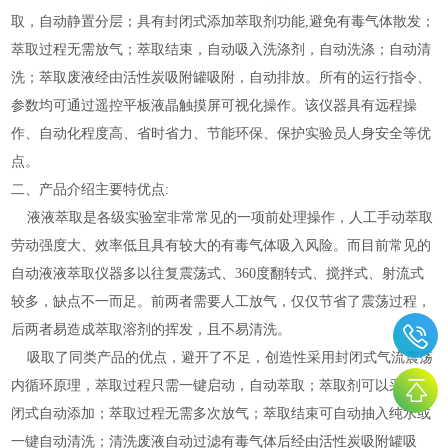
取，自动静置分层；具有封闭式添加萃取剂功能,避免有毒气体散发；
萃取过程无需放气；萃取结束，自动吸入洗涤剂，自动洗涤；自动清
洗；萃取废液经由活性炭吸附罐吸附，自动排放。所有的运行指令、
参数均可通过遥控平板液晶触摸屏可视化操作。该仪器具有远程操
作、自动化程度高、省时省力、节能环保、保护实验员人身安全等优
点。
二、产品介绍主要特优点
:
液液萃取是各级实验室非常常见的一项前处理操作，人工手动萃取
劳动强度大、效率低且具有较大的有毒气体吸入风险。而目前常见的
自动液液萃取仪器多以往复震荡式、360度翻转式、搅拌式、射流式
较多，缺点不一而足。前两者需要人工放气，仅仅节省了震荡过程，
后两者易造成萃取溶剂的挥发，且不易清洗。
吸取了同类产品的优点，避开了不足，创造性采用封闭式气流震荡
内循环原理，萃取过程只需一键启动，自动萃取；萃取剂可以采用封
闭式自动添加；萃取过程无需多次放气；萃取结束可自动抽入纯水或
一键自动清洗；清洗废液自动过滤有毒气体后经由活性炭吸附罐吸