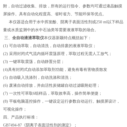
附，自动过滤收集、排放，所有的运行指令、参数均可通过液晶触摸
屏操作。具有自动化程度高、省时省力、节能环保等优点。
本仪器适合用于水中挥发酚、阴离子表面活性剂或250 ml以下样品
量或水质监测中的水中石油类等需要液液萃取的场合。
三、
全自动液液萃取仪
本仪器新颖特点概括如下：
(1) 可自动萃取，自动清洗，自动排废的液液萃取仪；
(2) 采用封闭式气流内循环震荡原理，萃取过程无需人工放气；
(3) 一键萃取震荡，自动静置分层；
(4)具有封闭式自动添加萃取剂功能，避免有毒有害物质散发
(5) 自动吸入洗涤剂，自动洗涤和清洗；
(6) 废液自动排放，并由活性炭储罐自动过滤吸附处理；
(7) 一次性可萃取6组样品，萃取效率高，操作简单便捷；
(8) 平板电脑遥控操作，一键设定运行参数自动运行。触摸屏设计，
可视化操作；
四、产品执行标准：
GB7494-87《阴离子表面活性剂的测定》；