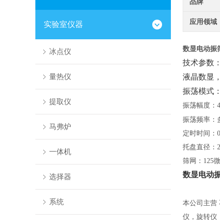
品牌
应用领域
实验室仪器
数显电动振
冰点仪
技术参数
量热仪
液晶数显
振荡模式
提取仪
振荡幅度：
振荡频率：
马弗炉
定时时间：
托盘直径：
一体机
筛网：
12
数显电动
选择器
系统
本公司主营
仪，旋转仪