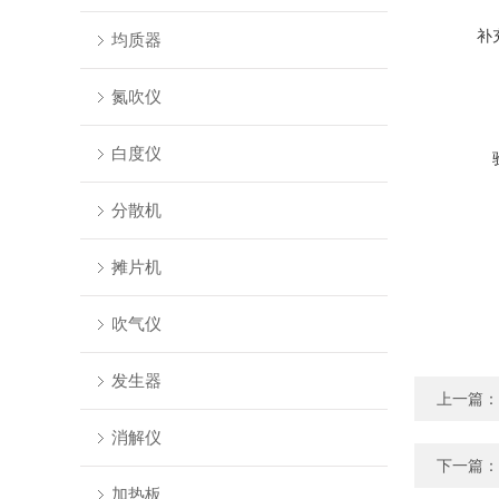
补
均质器
氮吹仪
白度仪
分散机
摊片机
吹气仪
发生器
上一篇：
消解仪
下一篇：
加热板