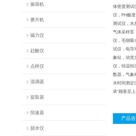
振筛机
体密度测试
仪，PH酸
磨片机
测试仪，水
气体采样泵
磁力仪
仪，毛细吸
试仪，电导
赶酸仪
象站，动觉
点样仪
仪，恒温恒
数器，气象
混调器
水时间测定
承“顾客至
提取器
恒速器
产品咨
脱水仪