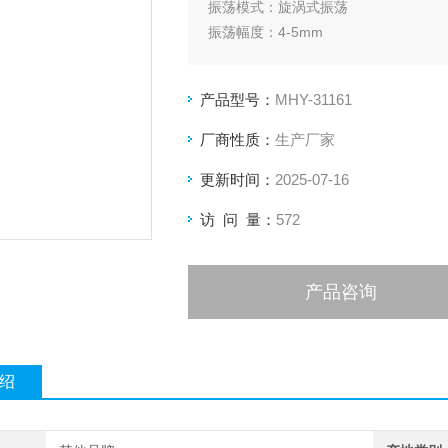
振荡模式：旋涡式振荡
振荡幅度：4-5mm
筛网：125微米，带盖和接收盘
电源：220V,50Hz
产品型号：
MHY-31161
厂商性质：
生产厂家
更新时间：
2025-07-16
访 问 量：
572
产品咨询
绍