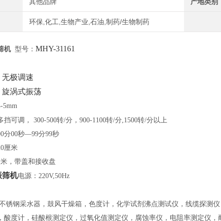
其他品牌
产地类别
环保,化工,生物产业,石油,制药/生物制药
MHY-31161
筛机
型号：
：
，无极调速
：旋涡式振荡
4-5mm
多挡可调，
300-500转/分，900-1100转/分,1500转/分以上
00分00秒—99分99秒
20厘米
5微米，带盖和接收盘
振筛机
电源：
220V,50Hz
 不锈钢采水器，鼓风干燥箱，色度计，化学试剂沸点测试仪，线缆探测
，酸度计，硅酸根测定仪，过氧化值测定仪，腐蚀率仪，电阻率测定仪，耐