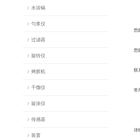
水浴锅
匀浆仪
您
过滤器
您
旋转仪
联
烤胶机
干馏仪
常
旋涂仪
传感器
详
装置