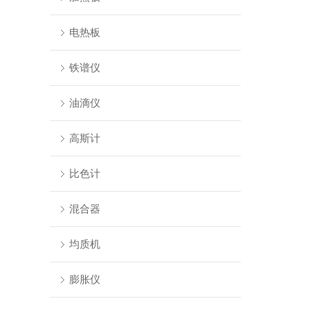
电热板
铁谱仪
油滴仪
高斯计
比色计
混合器
均质机
膨胀仪