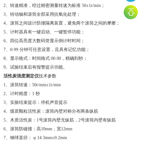
2、转速精准，经过精密测量转速为标准 50±1r/min；
3、转动轴和滚筒全部采用抗氧化处理；
4、滚筒之间设计防撞隔离装置，避免两个滚筒之间的摩擦；
5、计时器具有一键启动、一键暂停功能；
6、四位高亮度大数码管显示倒计时时间；
7、0-99 分钟可任意设置，且具有记忆功能；
8、显示格式：时间格式:00.00，精确到秒；
9、试验结束后有报警提示功能。
活性炭强度测定仪
技术参数
1、滚筒转速：50r/min±1r/min
2、计时精度：1 秒
3、实验结束提示：停机声音提示
4、煤质颗粒活性炭：滚筒内壁对称分布两条纵筋
5、木质活性炭：1号滚筒内壁无纵筋，2号滚筒内壁有纵筋
6、滚筒防碰撞：高10mm，宽12mm
7、钢球直径： φ 14.3mm±0.2mm