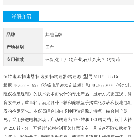
详细介绍
品牌
其他品牌
产地类别
国产
应用领域
环保,化工,生物产业,石油,制药/生物制药
型号MHY-18516
恒转速源
/
恒速器
/恒速源/恒转速器/转速源
根据
JJG622－1997《绝缘电阻表检定规程》和 JJG366-2004《接地电
阻仪检定规程》的技术要求而设计的专用产品，显示方式更直观，静
音效果好，重量轻，满足各种正轴和偏轴型手摇式兆欧表和接地电阻
表的检定需求。本仪器综合国内多种恒转速源之特点，结合用户意
见，采用步进电机驱动，启动转速为 120 转和 150 转两档 , 设计大转
速 250 转 / 分，可通过转速控制开关任意设定，且转速不随负载变化
而波动。轻触开关和同轴平衡装置，使控制系统与工作连成一体，操