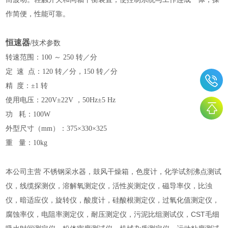
作简便，性能可靠。
恒速器
/
技术参数
转速范围：
100 ～ 250 转／分
定
速 点：120 转／分，150 转／分
精
度：±1 转
使用电压：
220V±22V ，50Hz±5 Hz
功
耗：100W
外型尺寸（
mm）：375×330×325
重
量：10kg
本公司主营 不锈钢采水器，鼓风干燥箱，色度计，化学试剂沸点测试
仪，线缆探测仪，溶解氧测定仪，活性炭测定仪，磁导率仪，比浊
仪，暗适应仪，旋转仪，酸度计，硅酸根测定仪，过氧化值测定仪，
腐蚀率仪，电阻率测定仪，耐压测定仪，污泥比组测试仪，CST毛细