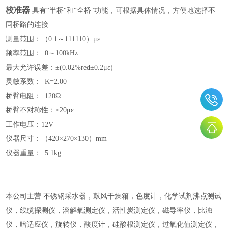
校准器
具有“半桥"和“全桥"功能，可根据具体情况，方便地选择不
同桥路的连接
测量范围：（
0.1～111110）με
频率范围：
0～100kHz
最大允许误差：
±(0.02%red±0.2με)
灵敏系数：
K=2.00
桥臂电阻：
120Ω
桥臂不对称性：
≤20με
工作电压：
12V
仪器尺寸：（
420×270×130）mm
仪器重量：
5.1kg
本公司主营 不锈钢采水器，鼓风干燥箱，色度计，化学试剂沸点测试
仪，线缆探测仪，溶解氧测定仪，活性炭测定仪，磁导率仪，比浊
仪，暗适应仪，旋转仪，酸度计，硅酸根测定仪，过氧化值测定仪，