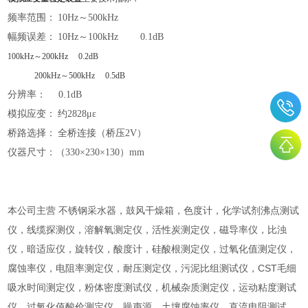
频率范围：
10Hz～500kHz
幅频误差：
10Hz～100kHz 0.1dB
100kHz～200kHz 0.2dB
200kHz～500kHz 0.5dB
分辨率：
0.1dB
模拟应变：
约
2828με
桥路选择：
全桥连接（桥压
2V）
仪器尺寸：（
330×230×130）mm
本公司主营 不锈钢采水器，鼓风干燥箱，色度计，化学试剂沸点测试
仪，线缆探测仪，溶解氧测定仪，活性炭测定仪，磁导率仪，比浊
仪，暗适应仪，旋转仪，酸度计，硅酸根测定仪，过氧化值测定仪，
腐蚀率仪，电阻率测定仪，耐压测定仪，污泥比组测试仪，CST毛细
吸水时间测定仪，粉体密度测试仪，机械杂质测定仪，运动粘度测试
仪，过氧化值酸价测定仪，噪声源，土壤腐蚀率仪，直流电阻测试