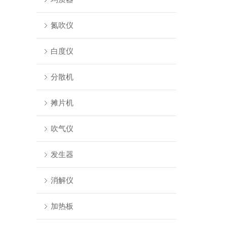
氮吹仪
白度仪
分散机
摊片机
吹气仪
发生器
消解仪
加热板