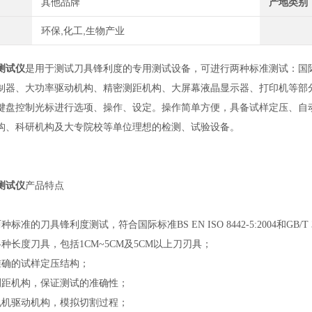
其他品牌
产地类别
环保,化工,生物产业
测试仪
是用于测试刀具锋利度的专用测试设备，可进行两种标准测试：国
制器、大功率驱动机构、精密测距机构、大屏幕液晶显示器、打印机等部
键盘控制光标进行选项、操作、设定。操作简单方便，具备试样定压、自
构、科研机构及大专院校等单位理想的检测、试验设备。
测试仪
产品特点
两种标准的刀具锋利度测试，符合国际标准
BS EN ISO 8442-5:2004
和
GB/T 
各种长度刀具，包括
1CM~5CM
及
5CM
以上刀刃具；
准确的试样定压结构；
测距机构，保证测试的准确性；
电机驱动机构，模拟切割过程；