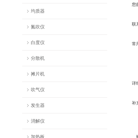
您
均质器
联
氮吹仪
白度仪
常
分散机
摊片机
详
吹气仪
补
发生器
消解仪
加热板