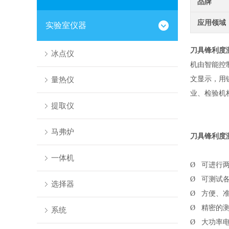
品牌
应用领域
实验室仪器
刀具锋利度
冰点仪
机由智能控
量热仪
文显示，用
业、检验机
提取仪
马弗炉
刀具锋利度
一体机
Ø
可进行
Ø
可测试
选择器
Ø
方便、
Ø
精密的
系统
Ø
大功率