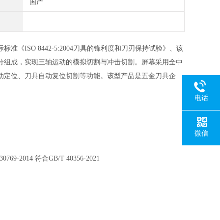
国产
际标准《
ISO 8442-5:2004
刀具的锋利度和刀刃保持试验》、该
分组成，实现三轴运动的模拟切割与冲击切割。屏幕采用全中
动定位、刀具自动复位切割等功能。该型产品是五金刀具企
电话
微信
30769-2014
符合
GB/T 40356-2021