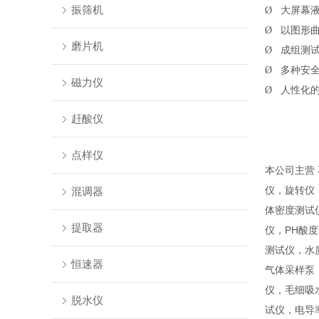
振筛机
Ø
大屏幕
Ø
以图形
磨片机
Ø
成组测
Ø
多种安
磁力仪
Ø
人性化
赶酸仪
点样仪
本公司主营
仪，旋转仪
混调器
体密度测试
提取器
仪，PH酸
测试仪，水
恒速器
气体采样泵
仪，毛细吸
脱水仪
试仪，电导