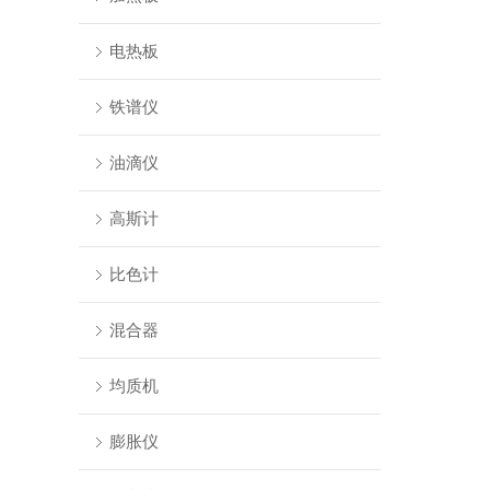
电热板
铁谱仪
油滴仪
高斯计
比色计
混合器
均质机
膨胀仪