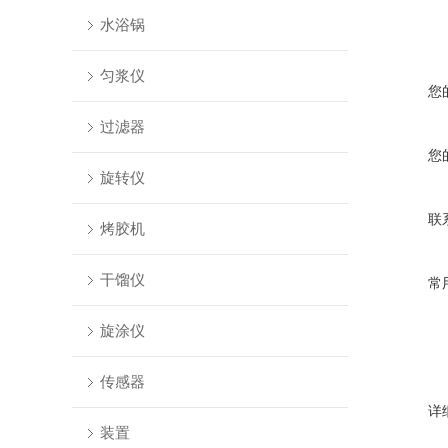
水浴锅
匀浆仪
您
过滤器
您
旋转仪
联
烤胶机
干馏仪
常
旋涂仪
传感器
详
装置