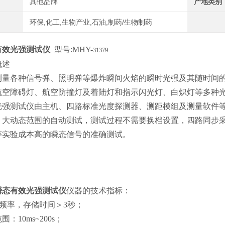
其他品牌
产地类别
环保,化工,生物产业,石油,制药/生物制药
有效光强测试仪
型号
:MHY-
31379
概述
测量各种信号弹、照明弹等爆炸瞬间火焰的瞬时光强及其随时间
航空障碍灯、航空防撞灯及着陆灯和指示闪光灯、白炽灯等多种
光强测试仪由主机、四路标准光度探测器、测距模组及测量软件
、大动态范围的自动测试，测试过程不需要换档设置，四路同步
等实验成本高的瞬态信号的准确测试。
瞬态有效光强测试仪
仪器的技术指标：
频率，存储时间＞
3
秒；
范围：
10ms~200s
；