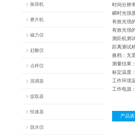
振筛机
时间分辨
瞬时光强
磨片机
有效光强
有效光强
磁力仪
测距机测
距离测试
赶酸仪
换档：无
测量结果
点样仪
标定温度
工作环境
混调器
工作电源
提取器
恒速器
产品咨
脱水仪