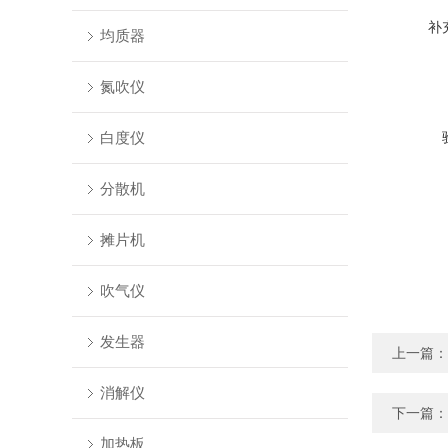
补
均质器
氮吹仪
白度仪
分散机
摊片机
吹气仪
发生器
上一篇：
消解仪
下一篇：
加热板