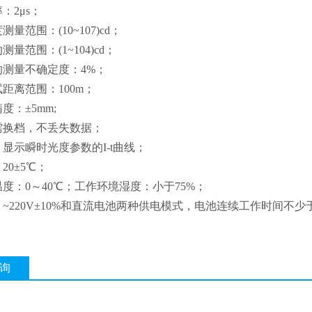
率：
2
μ
s
；
度测量范围：
(10~107)cd
；
的测量范围：
(1~104)cd
；
的测量不确定度：
4%
；
试距离范围：
100m
；
精度：
±
5mm;
需换档，不丢失数据；
：显示瞬时光度参数的
I-t
曲线；
：
20
±
5
℃；
温度：
0
～
40
℃；工作环境湿度：小于
75%
；
：
~220V
±
10%
和直流电池两种供电模式，电池连续工作时间不少
询