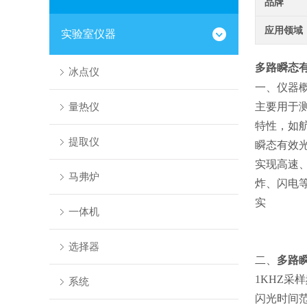
品牌
应用领域
实验室仪器
多路瞬态
冰点仪
一、仪器
量热仪
主要用于
特性，如
提取仪
瞬态有效
实现高速
马弗炉
炸、闪电
实
一体机
选择器
二、
多路
1KHZ
采样
系统
闪光时间