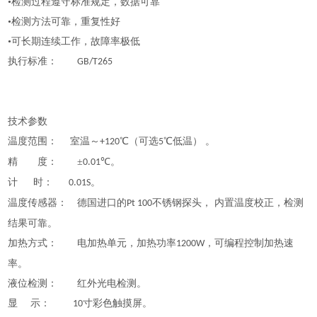
•检测过程遵守标准规定，数据可靠
•检测方法可靠，重复性好
•可长期连续工作，故障率极低
执行标准：
GB/T265
技术参数
温度范围：
室温～
℃（可选
℃低温） 。
+120
5
精 度：
±
℃。
0.01
计
时：
。
0.01S
温度传感器： 德国进口的
不锈钢探头， 内置温度校正，检测
Pt 100
结果可靠。
加热方式： 电加热单元，加热功率
，可编程控制加热速
1200W
率。
液位检测： 红外光电检测。
显
示：
寸彩色触摸屏。
10