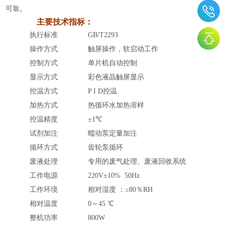
可靠。
主要技术指标：
执行标准
GB/T2293
操作方式
触屏操作，软启动工作
控制方式
单片机自动控制
显示方式
彩色液晶触屏显示
控温方式
P I D控温
加热方式
热循环水加热溶样
控温精度
±1℃
试剂加注
蠕动泵定量加注
循环方式
齿轮泵循环
废液处理
专用的废气处理、废液回收系统
工作电源
220V±10% 50Hz
工作环境
相对湿度
：
≤80％RH
相对温度
0～45 ℃
整机功率
800W