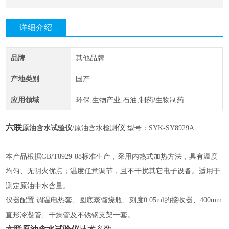
详细介绍
品牌
其他品牌
产地类别
国产
应用领域
环保,生物产业,石油,制药/生物制药
六联
仪
原油含水试验仪
/原油含水检测
型号：
SYK-SY8929A
本产品根据
GB/T8929-88标准生产，采用内热式加热方法，具有温度
均匀、无明火优点；温度任意调节，且不干扰其它电子设备。适用于
测定原油中水含量。
仪器配置
:调温电热套、圆底蒸馏烧瓶、刻度0.05ml的接收器、400mm
直形冷凝管、干燥管及不锈钢支架一套。