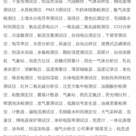
仪，干簧管测试仪，恒温水浴箱，汽油根转，气体采样泵，钢化玻璃
测试仪，水质检测仪，PM2.5测试仪，牛奶体细胞检测仪，氦气浓度
检测仪，土壤水分电导率测试仪，场强仪，透色比测定仪，毛细吸水
时间测定仪，氧化还原电位计，一氧化碳二氧化碳检测仪，CO2分析
仪，示波极谱仪，黏泥含量测试仪，自动电位滴定仪，干簧管测试
仪，电导率仪，水质分析仪，风速仪，自动点样仪，便携式总磷测试
仪，恒温水浴箱，余氯检测仪，颗粒强度测试仪，高斯计，自动涂膜
机，气象站，动觉方位仪，容栅式雨量计，四合一气体分析仪，乳化
液浓度计，溶解氧仪，温度测量仪，薄层铺板器，温度记录仪，老化
仪，噪音检测仪，恒温恒湿箱，分体电阻率测试仪，初粘性和持粘性
测试仪，红外二氧化碳分析仪，注意力集中检测仪，油脂酸价检测
仪，粘数测定仪，菌落计数器，气象站，凯氏定氮仪，荧光增白剂，
啤酒泡沫检测仪，发气量测试仪，低频信号发生器，油液质量检测
仪，计数器，漏电流测试仪，毛细吸水时间测定仪，大气采样器，流
速仪，继电器保护测试仪，体积电阻率测试仪，照度计，一体化蒸馏
仪，涂布机，恒温加热器，烟气分析仪 公司秉承“顾客至上，锐意进