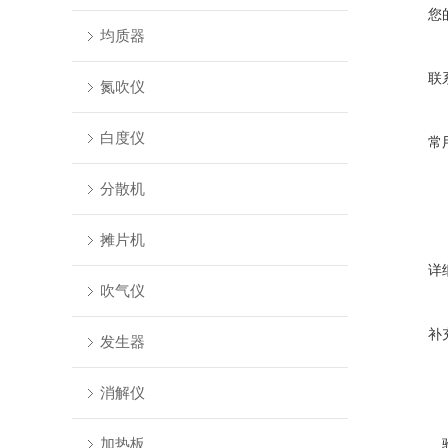
您
均质器
联
氮吹仪
白度仪
常
分散机
摊片机
详
吹气仪
补
发生器
消解仪
加热板