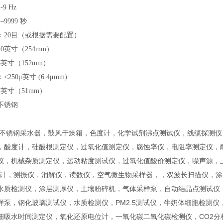
1-9 Hz
1–9999 秒
：
20目（或根据需要配置）
10英寸（254mm）
6英寸（152mm）
：
<250μ英寸 (6.4μmm)
2英寸（51mm）
不锈钢
 不锈钢采水器，鼓风干燥箱，色度计，化学试剂沸点测试仪，线缆探测
，酸度计，硅酸根测定仪，过氧化值测定仪，腐蚀率仪，电阻率测定仪，耐
仪，机械杂质测定仪，运动粘度测试仪，过氧化值酸价测定仪，噪声源，
度计，测振仪，消解仪，读数仪，空气微生物采样器，，双波长扫描仪，
水质检测仪，涂层测厚仪，土壤粉碎机，气体采样泵，自动结晶点测试仪
样泵，钢化玻璃测试仪，水质检测仪，PM2.5测试仪，牛奶体细胞检测
细吸水时间测定仪，氧化还原电位计，一氧化碳二氧化碳检测仪，CO2