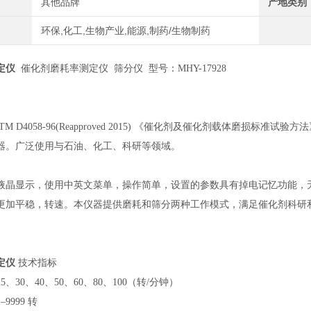
其他品牌
产地类别
环保,化工,生物产业,能源,制药/生物制药
定仪
催化剂磨耗率测定仪 筛分仪 型号：
MHY-
17928
STM D4058-96(Reapproved 2015) 《催化剂及催化剂载体磨
器。广泛使用与石油、化工、科研等领域。
液晶显示，使用中英文菜单，操作简单，设置的参数具有掉电记忆功能，
更加平稳，转速。本仪器提供磨耗和筛分两种工作模式，满足催化剂科研
定仪
技术指标
25、30、40、50、60、80、100（转/分钟）
1–9999 转