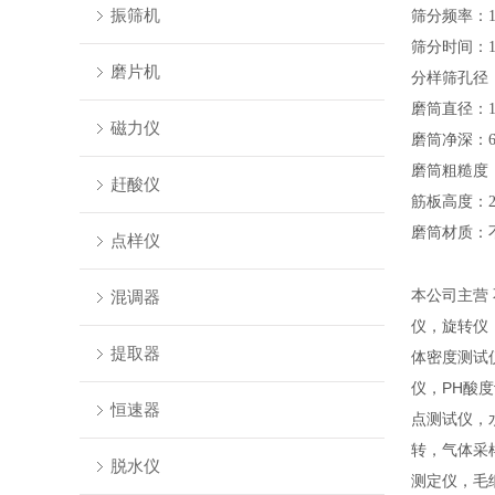
振筛机
筛分频率：
筛分时间：
磨片机
分样筛孔径
磨筒直径：
磁力仪
磨筒净深：
磨筒粗糙度
赶酸仪
筋板高度：
磨筒材质：
点样仪
本公司主营
混调器
仪，旋转仪
提取器
体密度测试
仪，PH酸
恒速器
点测试仪，
转，气体采
脱水仪
测定仪，毛