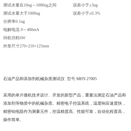
测试水量在
10ug～1000ug之间 误差小于±3ug
测试水量大于
1000ug 误差小于±0.3%
分辨率
0.1ug
电解电流
0～400mA
待机功耗
6W
外形尺寸
270×210×125mm
石油产品和添加剂机械杂质测试仪
型号
:
MHY-
27005
采用的单片微机技术设计、开发的新型产品，重量法测定石油产品和
添加剂等物质中的机械杂质。精密电子控温系统，温度响应速度快，
精密铂电阻作为测量元件，控温精度高、性能可靠，自动化程度高，
操作简单。