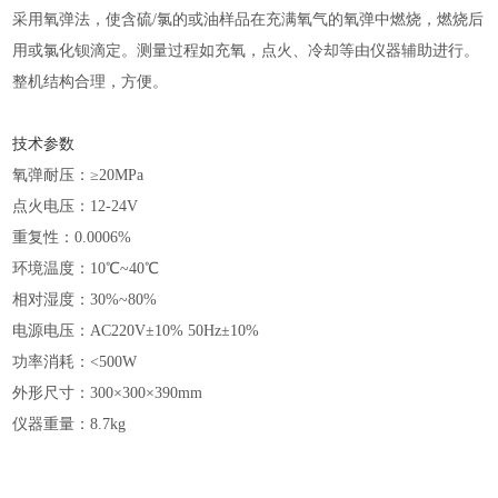
采用氧弹法，使含硫
/氯的或油样品在充满氧气的氧弹中燃烧，燃烧后
用或氯化钡滴定。测量过程如充氧，点火、冷却等由仪器辅助进行。
整机结构合理，方便。
技术参数
氧弹耐压：
≥20MPa
点火电压：
12-24V
重复性：
0.0006%
环境温度：
10℃~40℃
相对湿度：
30%~80%
电源电压：
AC220V±10% 50Hz±10%
功率消耗：
<500W
外形尺寸：
300×300×390mm
仪器重量：
8.7kg