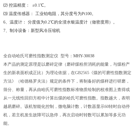
⑵ 控温精度： ±0.1℃。
⑶ 温度传感器： 工业铂电阻，其分度号为Pt100。
6、温度计： 分度值为0.2℃的全浸水银温度计（做密度用）。
7、制冷设备：新型风冷压缩机
全自动哈氏可磨性指数测定仪
型号：
MHY-
30038
本产品的测定原理是以磨碎定律（磨碎煤粉所消耗的能量，与煤粉产
生的新表面积成正比）为理论依据，在
GB2565《煤的可磨性指数测定
方法》（哈德格罗夫法）规定的条件下，将制备好的煤样进行研磨，
筛分、称量，再从由哈氏可磨性指数标准物质绘制的校准图上查得或
从一元线性回归方程中计算出煤的哈氏可磨性指数。指数越大，表明
越易磨碎。该机智能化控制，微电脑计数，计数器显示60转时自动停
机，若主机发生故障可以急停，再次启动时转数可以累加等多元功
能。