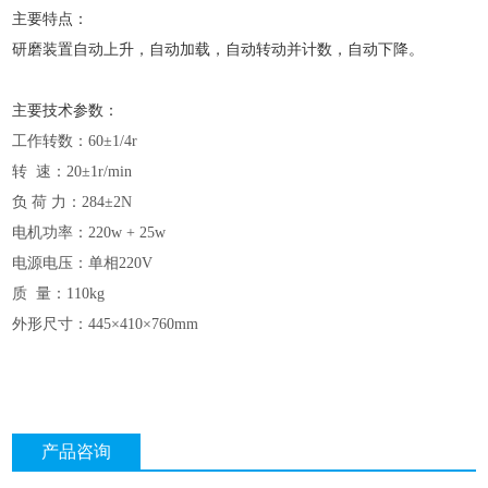
主要特点：
研磨装置自动上升，自动加载，自动转动并计数，自动下降。
主要技术参数：
工作转数：
60±1/4r
转
速：20±1r/min
负
荷
力：
284±2N
电机功率：
220w + 25w
电源电压：单相
220V
质
量：110kg
外形尺寸：
445×410×760mm
产品咨询