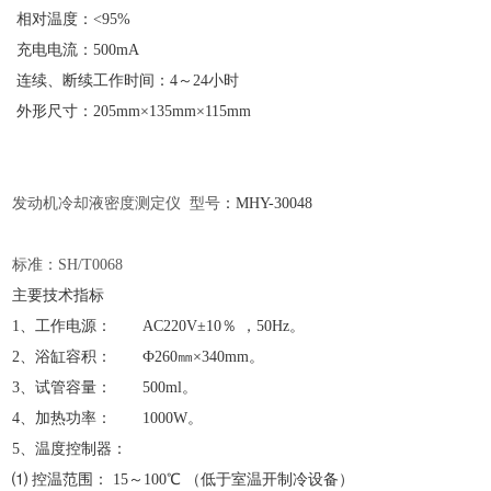
相对温度：<95%
充电电流：500mA
连续、断续工作时间：4～24小时
外形尺寸：205mm×135mm×115mm
发动机冷却液密度测定仪
型号
：
MHY-
30048
标准：
SH/T0068
主要技术指标
1、工作电源： AC220V±10％ ，50Hz。
2、浴缸容积： Ф260㎜×340mm。
3、试管容量： 500ml。
4、加热功率： 1000W。
5、温度控制器：
⑴ 控温范围： 15～100℃ （低于室温开制冷设备）