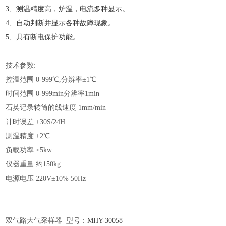
3、测温精度高，炉温，电流多种显示。
4、自动判断并显示各种故障现象。
5、具有断电保护功能
。
技术参数
:
控温范围
0-999℃,分辨率±1℃
时间范围
0-999min分辨率1min
石英记录转筒的线速度
1mm/min
计时误差
±30S/24H
测温精度
±2℃
负载功率
≤5kw
仪器重量
约150kg
电源电压
220V±10% 50Hz
双气路大气采样器
型号：
MHY-
30058