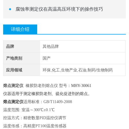
腐蚀率测定仪在高温高压环境下的操作技巧
详细介绍
品牌
其他品牌
产地类别
国产
应用领域
环保,化工,生物产业,石油,制药/生物制药
熔点测定仪
橡胶防老剂熔点仪 型号：
MHY-
30061
仪器适用于测定橡胶防老剂、硫化促进剂的熔点。
熔点测定仪
适用标准：
GB/T11409-2008
温度范围
: 室温～300℃±0.1℃
控温方式：精密数显
PID温控仪调节
温度传感：高精度
PT100温度传感器