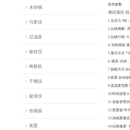
技术参数
水浴锅
测试项目
技
1.主压力 5吨
匀浆仪
2.位移测量/ 
过滤器
3.位移行程/ 
4. 控制系统
旋转仪
5.显示方式 
6. 模具/ 内径
烤胶机
7.脱模方式 
8.装置 自
干馏仪
9.温湿度范围 
10.时间设置 0-9
旋涂仪
11.设备管理
12.密度值 99
传感器
13.高精度测试天
装置
14.位移速度/ 约1