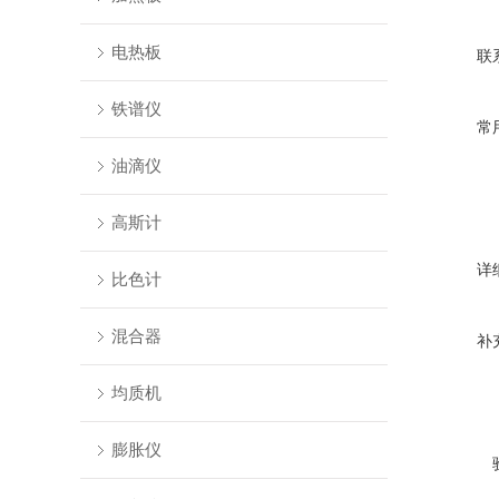
电热板
联
铁谱仪
常
油滴仪
高斯计
详
比色计
混合器
补
均质机
膨胀仪