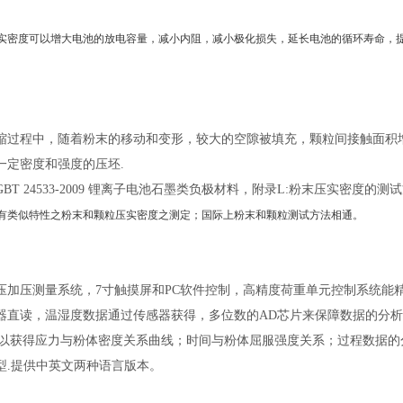
实密度可以增大电池的放电容量，减小内阻，减小极化损失，延长电池的循环寿命，
缩过程中，随着粉末的移动和变形，较大的空隙被填充，颗粒间接触面积
一定密度和强度的压坯
.
GBT 24533-2009 锂离子电池石墨类负极材料，附录L:粉末压实密度的测
有类似特性之粉末和颗粒压实密度之测定；国际上粉末和颗粒测试方法相通。
压加压测量系统，
7寸触摸屏和PC软件控制，高精度荷重单元控制系统能
器直读，温湿度数据通过传感器获得，多位数的AD芯片来保障数据的分
可以获得应力与粉体密度关系曲线；时间与粉体屈服强度关系；过程数据
型.提供中英文两种语言版本。