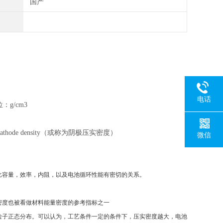
国产
电话
g/cm3
thode density（或称为阴极压实密度）
微信
比容量，效率，内阻，以及电池循环性能有密切的关系。
密度也被看做材料能量密度的参考指标之一
粒子正态分布。可以认为，工艺条件一定的条件下，压实密度越大，电池