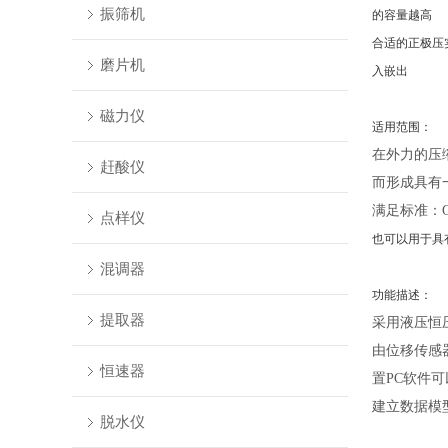
振筛机
的容量越高
合适的正极压
磨片机
入嵌出
磁力仪
适用范围：
在外力的压
赶酸仪
而形成具有
满足标准：
点样仪
也可以用于具
混调器
功能描述：
提取器
采用液压恒
由位移传感
恒速器
置PC软件
建立数据模
脱水仪