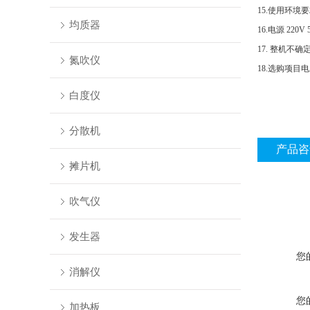
15.使用环境
均质器
16.电源 220V
17. 整机不
氮吹仪
18.选购项
白度仪
分散机
产品咨
摊片机
吹气仪
发生器
您
消解仪
您
加热板