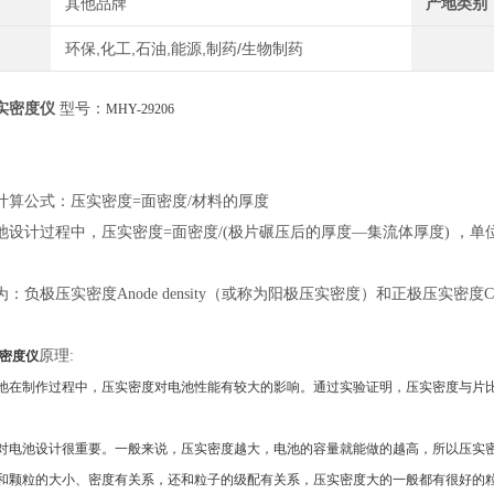
其他品牌
产地类别
环保,化工,石油,能源,制药/生物制药
实密度仪
型号：
MHY-
29206
计算公式：压实密度
=面密度/材料的厚度
池设计过程中，压实密度
=面密度/(极片碾压后的厚度—集流体厚度) ，单位：
为：负极压实密度
Anode density（或称为阳极压实密度）和正极压实密度Ca
原理
:
密度仪
池在制作过程中，压实密度对电池性能有较大的影响。通过实验证明，压实密度与片
对电池设计很重要。一般来说，压实密度越大，电池的容量就能做的越高，所以压实
和颗粒的大小、密度有关系，还和粒子的级配有关系，压实密度大的一般都有很好的