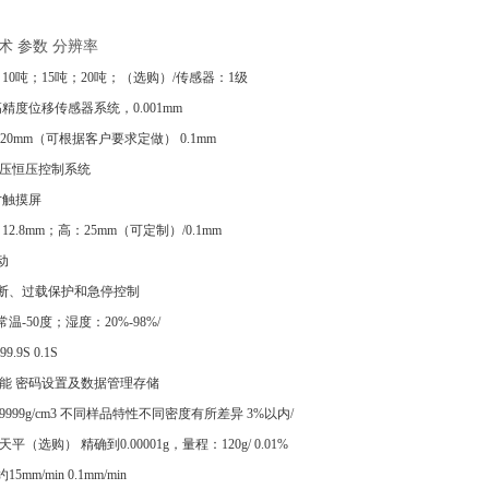
术 参数 分辨率
；10吨；15吨；20吨；（选购）/传感器：1级
高精度位移传感器系统，0.001mm
0-20mm（可根据客户要求定做） 0.1mm
 液压恒压控制系统
7寸触摸屏
：12.8mm；高：25mm（可定制）/0.1mm
自动
动诊断、过载保护和急停控制
常温-50度；湿度：20%-98%/
9.9S 0.1S
功能 密码设置及数据管理存储
.99999g/cm3 不同样品特性不同密度有所差异 3%以内/
平（选购） 精确到0.00001g，量程：120g/ 0.01%
5mm/min 0.1mm/min