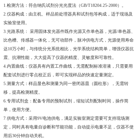
1.检测方法：符合纳氏试剂分光光度法（GB/T18204.25-2000）。
2.仪器构成：由主机、样品前处理器具和试剂包等构成，适于现场及
实验室使用。
3.光路系统： 采用固体发光器件既作光源又作单色器，光源/单色器、
比色槽、传感器一体化，无可动部件，脉冲供电方式，光源使用寿命
达10万小时，与传统分光系统相比，光学系统结构简单，增强仪器抗
震、抗潮性能，大大提高了仪器的精度、灵敏度和可靠性。
4.内置曲线：仪器具有内置工作曲线，无需配制标准溶液，只需要用
配套试剂进行零点校正后，即可实现样品的快速定量测定。
5.测量方式：样品显色和测量为同一密闭器皿（圆柱形），无需转
移，提高检测精度。
6.专用试剂盒：配备专用的预制试剂，缩短试剂配制时间，操作简
单，使用方便。
7.供电方式：采用9V电池供电，满足实验室测定需要可支持现场测
定，同时具有电量自诊断和节能功能，自动提示电量不足，仪器不使
用后30分钟自动关机。