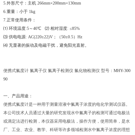
5.外形尺寸：主机 266mm×200mm×130mm
6.重量：小于 1kg
7.正常使用条件：
⑴ 环境温度:5～40℃ ⑵ 相对湿度: ≤85%
⑶ 供电电源: AC(220±22)V；（50±0.5）Hz
⑷ 无显著的振动及电磁干扰，避免阳光直射。
便携式氟度计
氟离子仪 氟离子检测仪 氟化物检测仪 型号：
MHY-
300
90
一、产品用途：
便携式氟度计是一种用于测量溶液中氟离子浓度的电化学测试仪器。
本公司技术人员通过大量的研究发现水中氟离子的检测可通过电极法
或滴定法进行检测，本仪器采用电极法，操作方便，使用简单，是水
厂、工业、农业、教学、科研等许多领域检测水中氟离子浓度的理想