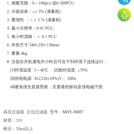
1. 测量范围：0～100pcu 或0-500PCU
2. 示值误差：≤± 3% (满量程)
3. 重现性 ：≤ ± 2 % (满量程)
4. 最小分辨率：0.01 PCU
5. 每小时漂移：＜ 0.1 PCU
6. 外形尺寸:340×250×130mm
7. 重量:4kg
8. 仪器在开机通电半小时后可在下列环境下连续运行：
⑴环境温度: 5～40℃ ⑵相对湿度: ≤70%
⑶供电电源: AC(220±10%)V； 50Hz
⑷避免强光直接照射，无显著的振动及强电磁干扰
高压过滤器
正压过滤器 型号：
MHY-
30087
材质：
316
耐压：
50psi以上