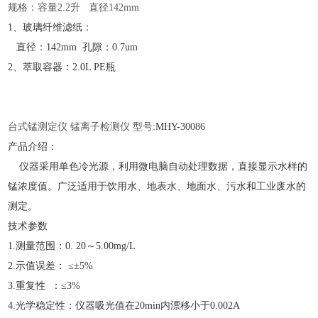
规格：容量
2.2升 直径142mm
1、玻璃纤维滤纸：
直径：142mm 孔隙：0.7um
2、萃取容器：2.0L PE瓶
台式锰测定仪
锰离子检测仪
型号
:
MHY-
30086
产品介绍：
仪器采用单色冷光源，利用微电脑自动处理数据，直接显示水样的
锰浓度值。广泛适用于饮用水、地表水、地面水、污水和工业废水的
测定。
技术参数
1.测量范围：0. 20～5.00mg/L
2.示值误差： ≤±5%
3.重复性 ：≤3%
4.光学稳定性：仪器吸光值在20min内漂移小于0.002A