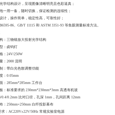
物镜光学结构设计，呈现图像清晰明亮且色彩逼真；
源灯泡一用一备，随时切换，保证检测的连续性；
性化设计，操作简单，稳定性高，可靠性好；
B6595-86、GB/T 11115 和 ASTM 3351-93 等鱼眼测量标准方法。
数
学结构：三物镜放大投射光学结构
类型：卤钨灯
格：24V/250W
量：2000 流明
控制：带白光色散调整功能
度：0.05mm
面：285mm*285mm 工作台
板：标准要求的 230mm*230mm*3mm 高透有机玻
.8/0.4/0.2mm 比对口径，孔深 1mm，孔间距离 12mm
布：250mm×250mm 白纤投影幕布
要求：AC220V±22V/50Hz 常规实验室电源