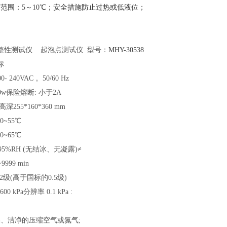
度范围：5～10℃；安全措施防止过热或低液位；
整性测试仪
起泡点测试仪 型号：
MHY-
30538
标
100- 240VAC 。50/60 Hz
30w保险熔断: 小于2A
高深255*160*360 mm
-10~55℃
-20~65℃
<95%RH (无结冰、无凝露)≠
~9999 min
0.2级(高于国标的0.5级)
0-600 kPa分辨率 0.1 kPa :
燥、洁净的压缩空气或氮气
;