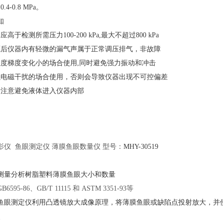
4-0.8 MPa。
知
高于检测所需压力100-200 kPa,最大不超过800 kPa
源后仪器内有轻微的漏气声属于正常调压排气，非故障
温度梯度变化小的场合使用,同时避免强力振动和冲击
强电磁干扰的场合使用，否则会导致仪器出现不可控偏差
请注意避免液体进入仪器内部
影仪
鱼眼测定仪 薄膜鱼眼数量仪 型号：
MHY-
30519
测量分析树脂塑料薄膜鱼眼大小和数量
GB6595-86、GB/T 11115 和 ASTM 3351-93等
鱼眼测定仪利用凸透镜放大成像原理，将薄膜鱼眼或缺陷点投射放大，并
点