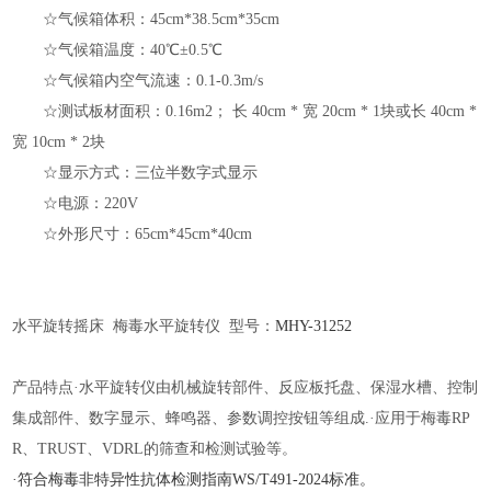
☆气候箱体积：45cm*38.5cm*35cm
☆气候箱温度：40℃±0.5℃
☆气候箱内空气流速：0.1-0.3m/s
☆测试板材面积：0.16m2； 长 40cm * 宽 20cm * 1块或长 40cm *
宽 10cm * 2块
☆显示方式：三位半数字式显示
☆电源：220V
☆外形尺寸：65cm*45cm*40cm
水平旋转摇床
梅毒水平旋转仪 型号：
MHY-
31252
产品特点
·水平旋转仪由机械旋转部件、反应板托盘、保湿水槽、控制
集成部件、数字显示、蜂鸣器、参数调控按钮等组成.·应用于梅毒RP
R、TRUST、VDRL的筛查和检测试验等。
·符合梅毒非特异性抗体检测指南WS/T491-2024标准。