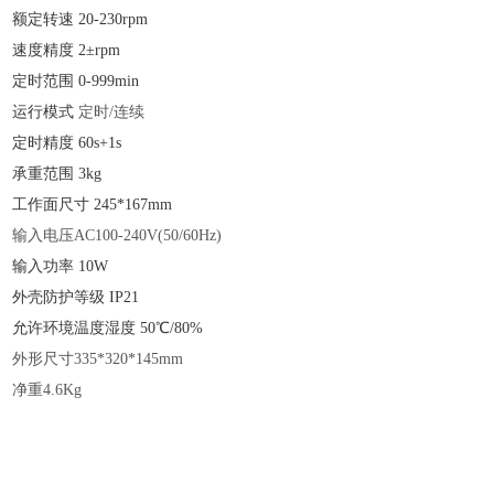
额定转速
20-230rpm
速度精度
2±rpm
定时范围
0-999min
运行模式
定时
/连续
定时精度
60s+1s
承重范围
3kg
工作面尺寸
245*167mm
输入电压
AC100-240V(50/60Hz)
输入功率
10W
外壳防护等级
IP21
允许环境温度湿度
50℃/80%
外形尺寸
335*320*145mm
净重
4.6Kg