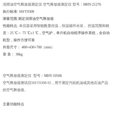
润滑油空气释放值测定仪
空气释放值测定仪
型号：
MHY-
21276
执行标准
: SH/T0308
测量范围
:
测定润滑油空气释放值
性能特点
:
本仪器采用智能数显控温，恒温循环水浴，
控温范围和精
度：
25 ℃
～
75 ℃±1 ℃
，空气炉，单片机自动程序操作系统，全自动
机型，操作方便可靠
外形尺寸：
400
×
430
×
700
（
mm
）
重
量：
38kg
空气释放值测定仪
型号：
MHY-
10506
空气释放值测试仪
SH/T0308-92，用于测定汽轮机油或其他石油产品
的空气释放值。
主要功能特点