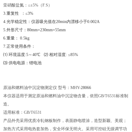
亚硝酸盐氮：
≤±5%（F.S）
3.重复性 ：≤3%
4.光学稳定性：仪器吸光值在20min内漂移小于0.002A
5.外形尺寸：80mm×230mm×55mm
6.重量： 0.5kg
7.正常使用条件：
⑴ 环境温度:5～40℃ ⑵ 相对湿度: ≤85%
⑶ 供电电源：锂电池
原油和燃料油中沉淀物测定仪
型号：
MHY-
28066
本仪器适用于测定原油和燃料油中沉淀物含量，依照
GB/T6531标准制
造。
适用标准：
GB/T6531
产品外壳采用优质冷轧钢板制作，表面静电喷涂，造型新颖、美观；
加热方式采用电热套加热，安全环保无明火。采用可控硅无级调节功