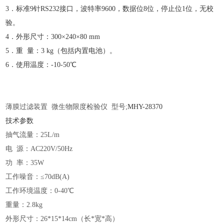
3．标准9针RS232接口，波特率9600，数据位8位，停止位1位，无校
验。
4．外形尺寸：300×240×80 mm
5．重 量：3 kg（包括内置电池）。
6．使用温度：-10-50℃
薄膜过滤装置
微生物限度检验仪 型号;
MHY-
28370
技术参数
抽气流量：
25L/m
电
源：AC220V/50Hz
功
率：35W
工作噪音：
≤70dB(A)
工作环境温度：
0-40℃
重量：
2.8kg
外形尺寸：
26*15*14cm（长*宽*高）