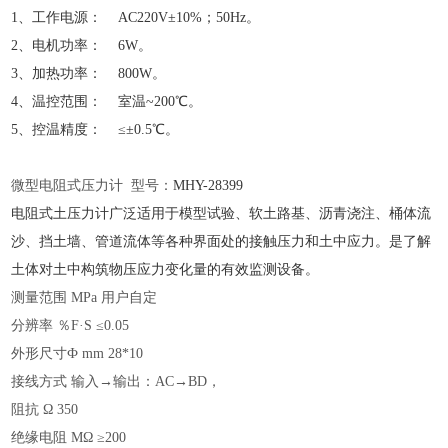
1、工作电源： AC220V±10%；50Hz。
2、电机功率： 6W。
3、加热功率： 800W。
4、温控范围： 室温~200℃。
5、控温精度： ≤±0.5℃。
微型电阻式压力计
型号：
MHY-
28399
电阻式土压力计广泛适用于模型试验、软土路基、沥青浇注、桶体流
沙、挡土墙、管道流体等各种界面处的接触压力和土中应力。是了解
土体对土中构筑物压应力变化量的有效监测设备。
测量范围
MPa 用户自定
分辨率
％
F·S ≤0.05
外形尺寸
Ф mm 28*10
接线方式
输入→输出：AC→BD，
阻抗
Ω 350
绝缘电阻
MΩ ≥200