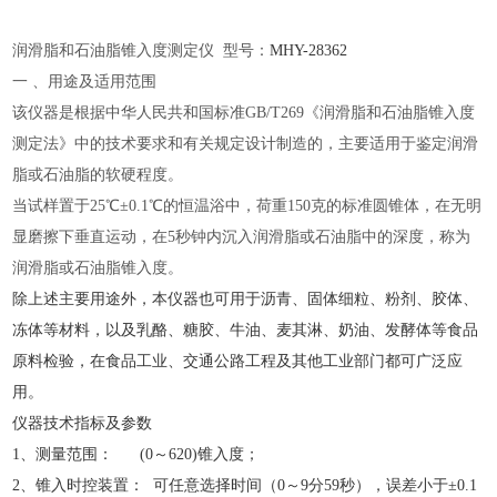
润滑脂和石油脂锥入度测定仪
型号：
MHY-
28362
一
、用途及适用范围
该仪器是根据中华人民共和国标准
GB/T269《润滑脂和石油脂锥入度
测定法》中的技术要求和有关规定设计制造的，主要适用于鉴定润滑
脂或石油脂的软硬程度。
当试样置于
25℃±0.1℃的恒温浴中，荷重150克的标准圆锥体，在无明
显磨擦下垂直运动，在5秒钟内沉入润滑脂或石油脂中的深度，称为
润滑脂或石油脂锥入度。
除上述主要用途外，本仪器也可用于沥青、固体细粒、粉剂、胶体、
冻体等材料，以及乳酪、糖胶、牛油、麦其淋、奶油、发酵体等食品
原料检验，在食品工业、交通公路工程及其他工业部门都可广泛应
用。
仪器技术指标及参数
1、测量范围： (0～620)锥入度；
2、锥入时控装置： 可任意选择时间（0～9分59秒），误差小于±0.1