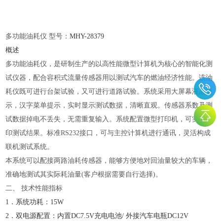
多功能油耗仪
型号：
MHY-
28379
概述
多功能油耗仪，是研制生产的以高性能微型计算机为核心的智能化测
试仪器，配合容积式流量传感器用以测试汽车的燃油经济性能。该油
耗仪既可进行台架试验，又可进行道路试验。系统采用大屏幕液晶显
示，汉字菜单提示，实时显示测试数据，清晰直观。传感器系数及测
试数据掉电不丢失，无需重复输入。系统配置微型打印机，可实时打
印测试结果。标准
RS232接口，可与主控计算机进行通讯，灵活构成
联机测试系统。
本系统可以配接两路油耗传感器，能够方便地对回油量较大的车辆，
准确地测试其实际耗油量
(客户根据需要自行选择)。
二、
技术性能指标
1．系统功耗：15W
2．双电源配置：内置DC7.5V充电电池/ 外接汽车电瓶DC12V