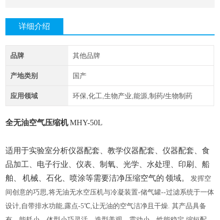
详细介绍
品牌
其他品牌
产地类别
国产
应用领域
环保,化工,生物产业,能源,制药/生物制药
全无油空气压缩机
MHY-50L
适用于实验室分析仪器配套、教学仪器配套、仪器配套、食
品加工、电子行
业、仪表、制氧、光学、水处理、印刷、船
舶、
机械、石化、喷涂等需要洁净压缩空气的
领域。
发挥空
间创意的巧思
,将无油无水空压机与冷凝装置-储气罐--过滤系统于一体
设计,自带排水功能,露点-5℃,让无油的空气洁净且干燥. 其产品具备
有、能耗小、体型小巧灵活、造型美观、震动小、性能稳定,缩短配