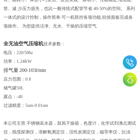
管、减 少压力损失，也比一般传统式配管节省 40-50%的空间。 系列
一体式的设计控制，操作简单:可一机联控各项功能,轻按面板完成各
项操作。 为您提供洁净、无水、干燥的压缩空气
全无油空气压缩机
技术参数：
电压：
220/50hz
功率：
1.24KW
排气量
200-103l/min
压力范围：
0.8
储气罐
50L
露点：
-40
过滤精度：
5um-0.01um
本公司主营 不锈钢采水器，鼓风干燥箱，色度计，化学试剂沸点测试
仪，线缆探测仪，溶解氧测定仪，活性炭测定仪，磁导率仪，比浊