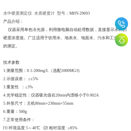
水中硬度测定仪
水质硬度计 型号：
MHY-
29693
产品介绍：
仪器采用单色冷光源，利用微电脑自动处理数据，直接显示水样的
硬度浓度值。广泛适用于饮用水、地表水、地面水、污水和工业废水
的测定。
技术参数
1.测量范围：0.1-200mg/L（选配1000MG/l)
2.示值误差： ≤±5%
3.重复性 ：≤3%
4.光学稳定性：仪器吸光值在20min内漂移小于0.002A
5.外形尺寸：主机80mm×230mm×55mm
6.重量：500g
7.正常使用条件：
⑴ 环境温度:5～40℃ ⑵ 相对湿度: ≤85%