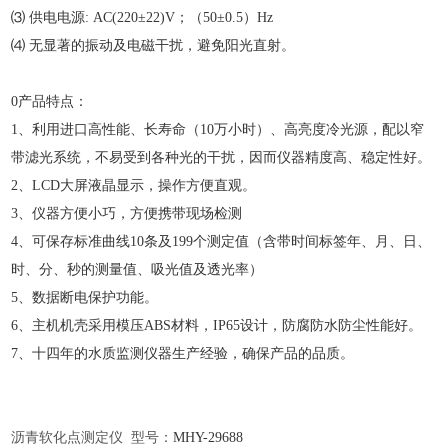
⑶ 供电电源: AC(220±22)V；（50±0.5）Hz
⑷ 无显著的振动及电磁干扰，避免阳光直射。
0产品特点：
1、利用进口高性能、长寿命（10万小时）、高亮度冷光源，配以窄
带滤光系统，不易受到各种光的干扰，因而仪器精度高、稳定性好。
2、LCD大屏液晶显示，操作方便直观。
3、仪器方便小巧，方便携带现场检测
4、可保存标准曲线10条及199个测定值（含带时间标签年、月、日、
时、分、秒的测量值、吸光值及透光率）
5、数据断电保护功能。
6、主机机壳采用模压ABS材料，IP65设计，防腐防水防尘性能好。
7、十四年的水质监测仪器生产经验，确保产品的品质。
沥青软化点测定仪
型号：
MHY-
29688