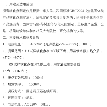
一、用途及适用范围
沥青软化点测定仪是根据中华人民共和国标准
GB/T2294《焦化固体类
产品软化点测定法》、所规定的要求设计制造的，适用于焦化固体类
产品煤沥青、固体古马隆-茚树脂等软化点的测定，是各生产企业，公
路、桥梁建设单位和各相关大专院校、研究机构的仪器。
二、主要技术指标及参数
1、电源电压： AC220V（允许误差-5％～+10％)，50Hz；
2、测量范围： ⑴ 试样软化点在80℃以下者，用蒸馏水做加热介质，
+5℃～+80℃；
⑵ 试样软化点在80℃以上者，用甘油做加热介质，
+32℃～+160℃；
3、烧杯有效容积： 1000ml；
4、加热功率： 1000W；
5、调压方式： 固态调压器连续可调。
6
、环境湿度：
<85%。
7
、电源电压：
AC 220V，50Hz；