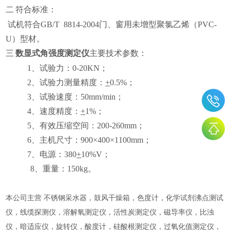
二
符合标准：
试机符合GB/T 8814-2004门、窗用未增型聚氯乙烯（PVC-
U）型材。
三
数显式角强度测定仪
主要技术参数：
1、试验力：0-20KN；
2、试验力测量精度：
+
0.5%；
3、试验速度：50mm/min；
4、速度精度：
+
1%；
5、有效压缩空间：200-260mm；
6、主机尺寸：900×400×1100mm；
7、电源：380
+
10%V；
8、重量：150kg。
本公司主营 不锈钢采水器，鼓风干燥箱，色度计，化学试剂沸点测试
仪，线缆探测仪，溶解氧测定仪，活性炭测定仪，磁导率仪，比浊
仪，暗适应仪，旋转仪，酸度计，硅酸根测定仪，过氧化值测定仪，