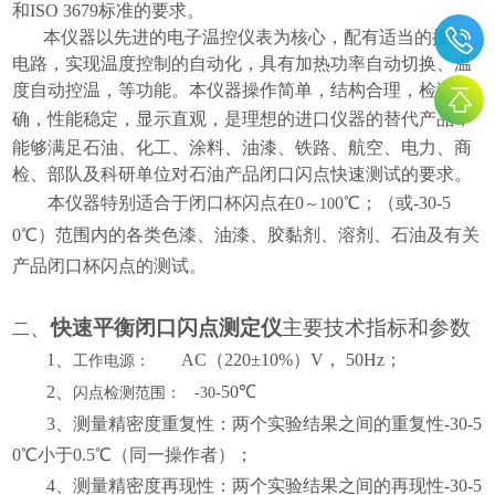
和ISO 3679标准的要求。
本仪器以先进的电子温控仪表为核心，配有适当的接口
电路，实现温度控制的自动化，具有加热功率自动切换、温
度自动控
温，
等功能。本仪器操作简单，结构合理，检测准
确，性能稳定，显示直观，
是理想的进口仪器的替代产品，
能够满足石油、化工、涂料、油漆、铁路、航空、电力、商
检、部队及科研单位对石油产品闭口闪点快速测试的要求。
本仪器特别适合于闭口杯闪点在
0
0℃；（或-30-5
～
10
0℃）
范围内的各类色漆、油漆、胶黏剂、溶剂、石油及有关
产品闭口杯闪点的测试。
、
快速平衡闭口闪点测定仪
主要技术指标和参数
二
1、
AC（220±10%）V， 50Hz；
工作电源：
2、
5
0℃
闪点检测范围：
-30-
3、测量精密度
重复性
：两个实验结果之间的
重复性
-30-
5
0℃小于
0.5
℃（同一操作者）；
4、
测量精密度
再现性
：两个实验结果之间的
再现性
-30-
5