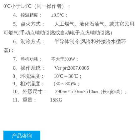
0℃小于
1.4
℃（同一操作者）；
4、
；
控温精度：
±0.5℃
5、点火方式： 人工
煤气、液化石油气
、
或其它民用
可燃气
(手动点辅助引燃或自动
电子点火
辅助引燃
）
6、制冷方式： 半导体制冷(风冷和外接冷水循环
器)；
7、
整机功耗：
不大于
300W；
8、操作系统：
Ver prt2007.0005
8、环境温度：
10
℃～30℃；
9、相对湿度： (30～80)%；
10、外形尺寸： 290
㎜
×510
㎜
×510
㎜
（长
×宽×高）;
11、重量： 15KG
产品咨询