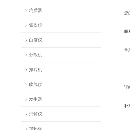
均质器
您
氮吹仪
联
白度仪
常
分散机
摊片机
吹气仪
详
发生器
补
消解仪
加热板