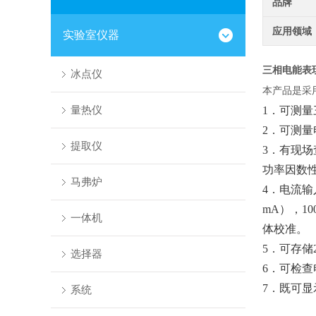
品牌
应用领域
实验室仪器
三相电能表
冰点仪
本产品是采
量热仪
1．可测
2．可测
提取仪
3．有现
功率因数
马弗炉
4．电流输
mA），1
一体机
体校准。
5．可存储
选择器
6．可检
7．既可
系统