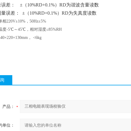
差： ±（10%RD+0.1%）RD为谐波含量读数
误差： ±（10%RD+0.1%）RD为失真度读数
单相
220V±10%，50Hz±5%
温度
-5℃～45℃，相对湿度≤85%RH
340×220×130mm， <6kg
询
产品：
的单位：