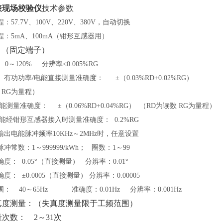
表现场校验仪
技术参数
程：
57.7V、100V、220V、380V，自动切换
程：
5mA、100mA（钳形互感器用）
A （固定端子）
0～120% 分辨率<0.005%RG
、有功功率
/电能直接测量准确度： ±（0.03%RD+0.02%RG）
数 RG为量程）
电能测量准确度： ±（0.06%RD+0.04%RG） （RD为读数 RG为量程）
电能经钳形互感器接入时测量准确度： 0.2%RG
输出电能脉冲频率
10KHz～2MHz时，任意设置
脉冲常数：
1～999999/kWh； 圈数：1～99
确度：
0.05°（直接测量） 分辨率：0.01°
确度：
±0.0005（直接测量） 分辨率：0.00005
围：
40～65Hz 准确度：0.01Hz 分辨率：0.001Hz
真度测量：（失真度测量限于工频范围）
次数： 2～31次