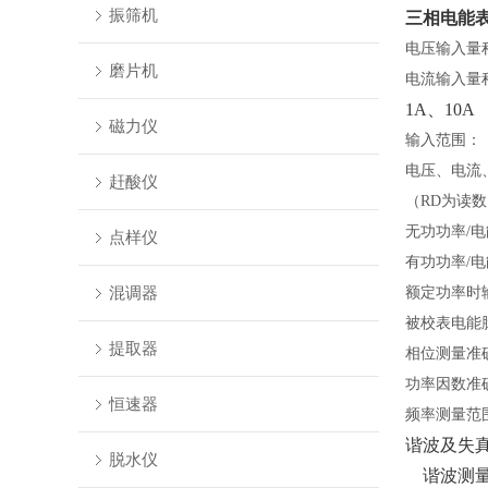
振筛机
三相电能
电压输入量
磨片机
电流输入量
1A、10
磁力仪
输入范围：
电压、电流
赶酸仪
（
RD为读
无功功率
/
点样仪
有功功率
/
混调器
额定功率时
被校表电能
提取器
相位测量准
功率因数准
恒速器
频率测量范
谐波及失
脱水仪
谐波测量