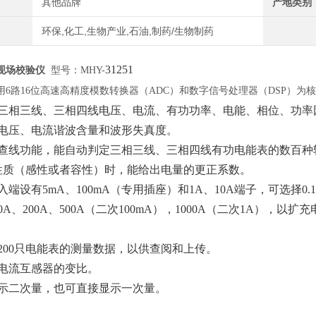
其他品牌
产地类别
环保,化工,生物产业,石油,制药/生物制药
31251
现场校验仪
型号：MHY-
用
6路16位高速高精度模数转换器（ADC）和数字信号处理器（DSP）
量三相三线、三相四线电压、电流、有功功率、电能、相位、功率
量电压、电流谐波含量和波形失真度。
场查线功能，能自动判定三相三线、三相四线有功电能表的数百种
性质（感性或者容性）时，能给出电量的更正系数。
入端设有5mA、100mA（专用插座）和1A、10A端子，可选择0.
00A、200A、500A（二次100mA），1000A（二次1A）
200只电能表的测量数据，以供查阅和上传。
查电流互感器的变比。
显示二次量，也可直接显示一次量。