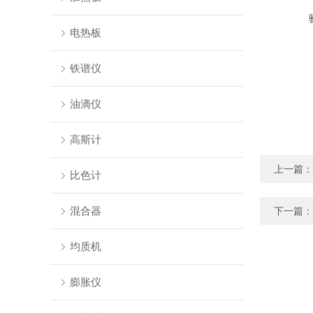
电热板
铁谱仪
油滴仪
高斯计
上一篇：
比色计
混合器
下一篇：
均质机
膨胀仪