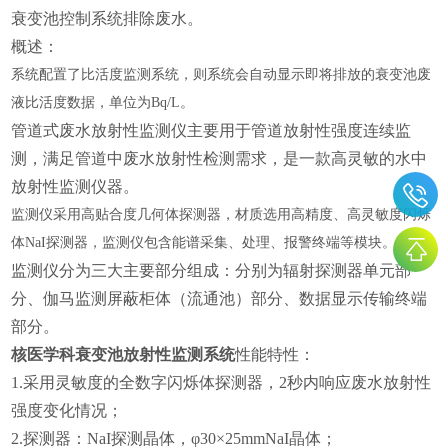
衰变池控制系统排除废水。
概述：
系统配置了比活度监测系统，则系统会自动显示即将排放的衰变池废
液比活度数据，单位为
Bq/L。
管道式废水放射性监测仪主要用于管道放射性强度连续监
测，满足管道中废水放射性检测需求，是一款高灵敏的水中
放射性监测仪器。
监测仪采用高贴合度几何体探测器，材质选用高精度、高灵敏度闪烁
体
NaI探测器，监测仪包含能谱采集、处理、报警终端等模块。
监测仪分为三大主要部分组成：分别为辐射探测器单元部
分、伽马监测屏蔽柜体（流通池）部分、数据显示传输终端
部分。
核医学科衰变池放射性监测系统
性能特性：
1.采用灵敏度的全数字闪烁体探测器，2秒内响应废水放射性
强度变化情况；
2.探测器：NaI探测晶体，φ30×25mmNaI晶体；