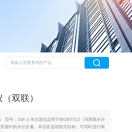
仪（双联）
型号：SSF-2 本仪器也适用于按GB/T512《润滑脂水分
润滑脂中的水分含量。本仪器是双联式结构，可同时进行两