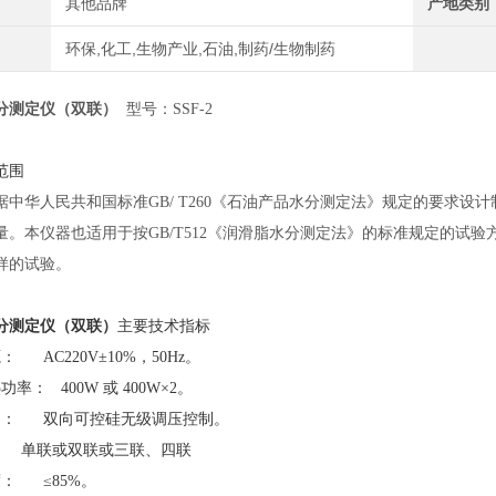
其他品牌
产地类别
环保,化工,生物产业,石油,制药/生物制药
分测定仪（双联）
型号：SSF-2
范围
据中华人民共和国标准
GB/ T260《石油产品水分测定法》规定的要求设
量。本仪器也适用于按GB/T512《润滑脂水分测定法》的标准规定的试
样的试验。
分测定仪（双联）
主要技术指标
 AC220V±10%，50Hz。
率： 400W 或 400W×2。
制： 双向可控硅无级调压控制。
： 单联或双联或三联、四联
： ≤85%。