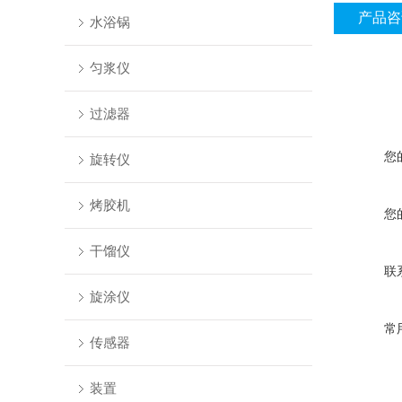
产品咨
水浴锅
匀浆仪
过滤器
您
旋转仪
烤胶机
您
干馏仪
联
旋涂仪
常
传感器
装置