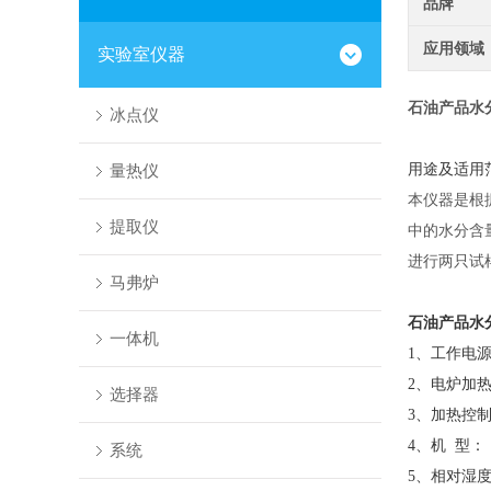
品牌
应用领域
实验室仪器
石油产品水
冰点仪
量热仪
用途及适用
本仪器是根
提取仪
中的水分含
进行两只试
马弗炉
石油产品水
一体机
1、工作电源：
2、电炉加热功
选择器
3、加热控
4、机 型
系统
5、相对湿度