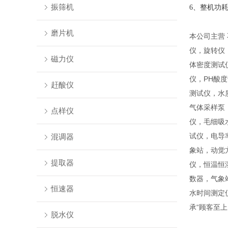
振筛机
6、整机功
磨片机
本公司主营
仪，旋转仪
磁力仪
体密度测试
仪，PH酸
赶酸仪
测试仪，水
气体采样泵
点样仪
仪，毛细吸
试仪，电导
混调器
象站，动觉
提取器
仪，恒温恒
数器，气象
恒速器
水时间测定
承“顾客至
脱水仪