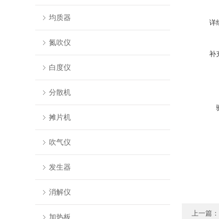
均质器
详
氮吹仪
补
白度仪
分散机
摊片机
吹气仪
发生器
消解仪
上一篇：
加热板