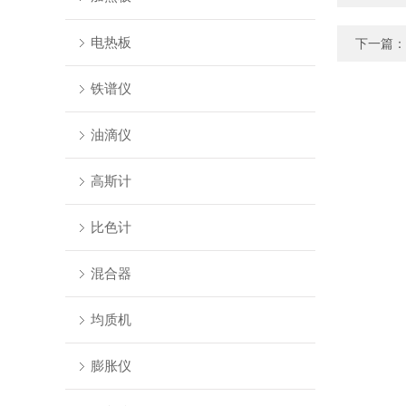
电热板
下一篇：
铁谱仪
油滴仪
高斯计
比色计
混合器
均质机
膨胀仪