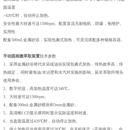
面温度
>420℃时，自动停止加热。
安全性最大转速可达
1500rpm。配置直流无刷电机，防爆，免维护。
实用性
配备
500mL金属砂浴，实现包裹式加热，可灵活搭配多种规格容器。
手动固相微萃取装置
技术参数
1、采用金属砂浴替代水浴或油浴实现包裹式加热，传热效率高，传
热稳定， 同时避免油/水沾壁和水汽对实验的影响，延长萃取纤维头
使用寿命。
2、数字控温，高加热温度可达340℃。
3、大转速可达1500rpm。
4、配备500mL金属砂模块和3mm金属砂。
5、高清晰LCD显示屏同时显示实际温度和转速。
6、当盘面温度过420℃时，自动停止加热。
7、停止加热后当盘面温度过50℃时，在关机状态（不拔电源），会