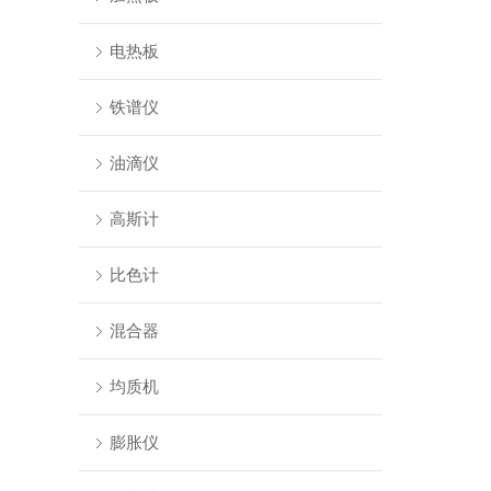
电热板
铁谱仪
油滴仪
高斯计
比色计
混合器
均质机
膨胀仪