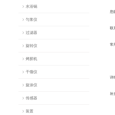
水浴锅
您
匀浆仪
联
过滤器
常
旋转仪
烤胶机
干馏仪
详
旋涂仪
补
传感器
装置