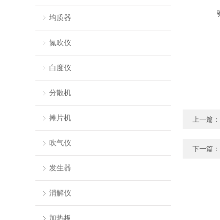
均质器
氮吹仪
白度仪
分散机
摊片机
上一篇：
吹气仪
下一篇：
发生器
消解仪
加热板