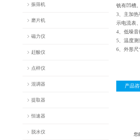
振筛机
铣有凹槽
3、主加热
磨片机
示电流表、
4、低噪音循
磁力仪
5、温度测
6、外形尺
赶酸仪
点样仪
混调器
产品咨
提取器
恒速器
脱水仪
您