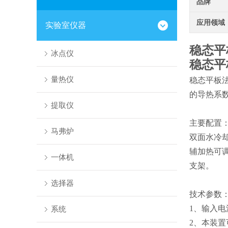
品牌
应用领域
实验室仪器
稳态平
冰点仪
稳态平
量热仪
稳态平板
的导热系数及
提取仪
主要配置
马弗炉
双面水冷却
辅加热可
一体机
支架。
选择器
技术参数
1、输入电源
系统
2、本装置可