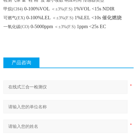
检测气体
量 程
精
度 最小读数 响应时间 传感器类型
0-100%VOL
1%VOL
<15s
NDIR
甲烷
(CH4)
＜
±3%(F.S)
0-100%LEL
1%LEL
<10s 催化燃烧
可燃气
(EX)
＜
±3%(F.S)
0-5000ppm
1ppm
<25s
EC
一氧化碳
(CO)
＜
±3%(F.S)
产品咨询