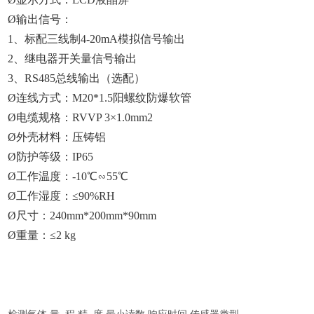
Ø输出信号：
1、标配三线制4-20mA模拟信号输出
2、继电器开关量信号输出
3、RS485总线输出（选配）
Ø连线方式：M20*1.5阳螺纹防爆软管
Ø电缆规格：RVVP 3×1.0mm2
Ø外壳材料：压铸铝
Ø防护等级：IP65
Ø工作温度：-10℃∽55℃
Ø工作湿度：≤90%RH
Ø尺寸：240mm*200mm*90mm
Ø重量：≤2 kg