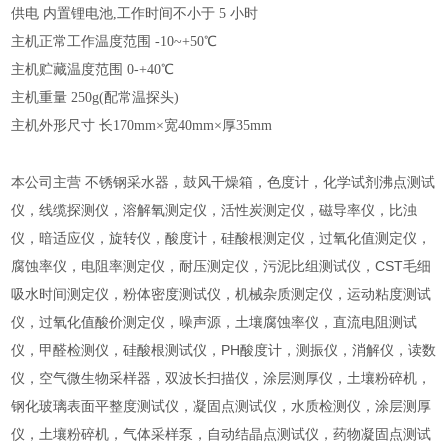
供电
内置锂电池,工作时间不小于 5 小时
主机正常工作温度范围
-10~+50℃
主机贮藏温度范围
0-+40℃
主机重量
250g(配常温探头)
主机外形尺寸
长170mm×宽40mm×厚35mm
本公司主营 不锈钢采水器，鼓风干燥箱，色度计，化学试剂沸点测试
仪，线缆探测仪，溶解氧测定仪，活性炭测定仪，磁导率仪，比浊
仪，暗适应仪，旋转仪，酸度计，硅酸根测定仪，过氧化值测定仪，
腐蚀率仪，电阻率测定仪，耐压测定仪，污泥比组测试仪，CST毛细
吸水时间测定仪，粉体密度测试仪，机械杂质测定仪，运动粘度测试
仪，过氧化值酸价测定仪，噪声源，土壤腐蚀率仪，直流电阻测试
仪，甲醛检测仪，硅酸根测试仪，PH酸度计，测振仪，消解仪，读数
仪，空气微生物采样器，双波长扫描仪，涂层测厚仪，土壤粉碎机，
钢化玻璃表面平整度测试仪，凝固点测试仪，水质检测仪，涂层测厚
仪，土壤粉碎机，气体采样泵，自动结晶点测试仪，药物凝固点测试