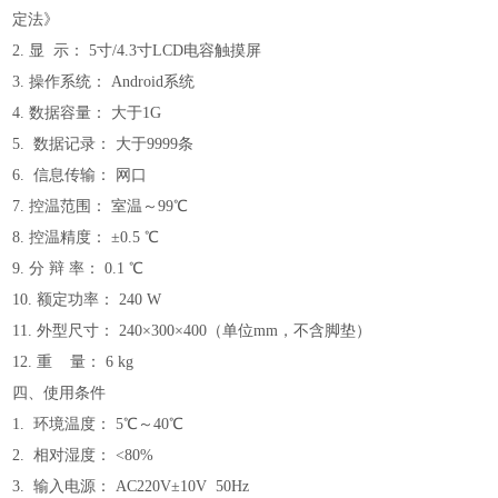
定法》
2.
显
示：
5寸/4.3寸LCD电容触摸屏
3. 操作系统： Android系统
4. 数据容量：
大于
1G
5. 数据记录： 大于9999条
6. 信息传输： 网口
7.
控温范围：
室温～
99℃
8.
控温精度：
±0.5 ℃
9.
分
辩
率：
0.1 ℃
10.
额定功率：
240 W
11.
外型尺寸：
240×300×400（单位mm，不含脚垫）
12.
重
量：
6 kg
四、使用条件
1. 环境温度： 5℃～40℃
2. 相对湿度： <80%
3. 输入电源： AC220V±10V 50Hz