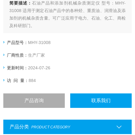
简要描述：
石油产品和添加剂机械杂质测定仪 型号：MHY-
31008 适用于测定石油产品中的各种烃、重质油、润滑油及添
加剂的机械杂质含量。可广泛应用于电力、石油、化工、商检
及科研部门。
内置无油免维护真空泵，金属浴恒温漏斗，一台仪器主机完成
产品型号：
MHY-31008
所有功能，无需外接真空泵和水浴锅，节能环保。
厂商性质：
生产厂家
更新时间：
2024-07-26
访 问 量：
884
产品咨询
联系我们
产品分类
PRODUCT CATEGORY