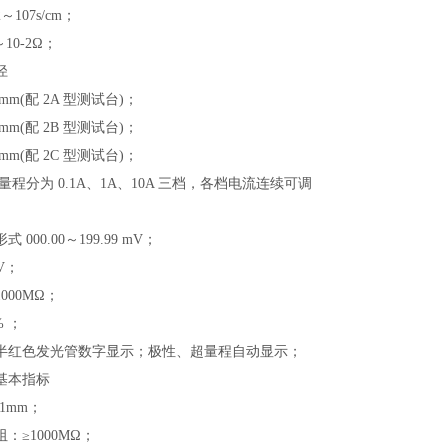
2～107s/cm；
～10-2Ω；
径
0mm(配 2A 型测试台)；
0mm(配 2B 型测试台)；
0mm(配 2C 型测试台)；
量程分为
0.1A、1A、10A 三档，各档电流连续可调
形式
000.00～199.99 mV；
V；
1000MΩ；
% ；
半红色发光管数字显示；极性、超量程自动显示；
基本指标
01mm；
阻：
≥1000MΩ；