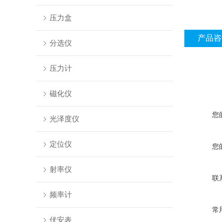
压力盒
产品咨
分选仪
压力计
磁化仪
您
光泽度仪
定位仪
您
射率仪
联
频率计
常
伏安表