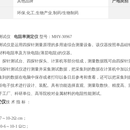
其他品牌
产地类别
环保,化工,生物产业,制药/生物制药
测试仪
电阻率测定仪
型号：
MHY-30967
测试仪是运用四探针测量原理的多用途综合测量设备。该仪器按照单晶硅
材料电阻率及方块电阻(薄层电阻)的仪器。
、探针测试台、四探针探头、计算机等部分组成，测量数据既可由四探针
四探针测试仪进行测量并采集测试数据，把采集到的数据在计算机中加以
集到的数据在电脑中保存或者打印以备日后参考和查看，还可以把采集到
新电子技术进行设计、装配。具有功能选择直观、测量取数快、精度高、
于工厂、科研单位、高等院校对金属材料的电阻性能测试。
定仪
技
术
指
标
：
-7～10-2Ω.cm；
10-6～10-1 Ω/□；