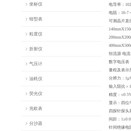
坐标仪
电导率：
10
电阻：
10-7
钳型表
可测晶片直
140mmX15
粒度仪
200mmX20
400mmX50
折射仪
恒流源
电流
数字电压表
气压计
量程及表示
油耗仪
分辨力：
1µ
输入阻抗＞
荧光仪
精度：
±0.5
显示：四位
兆欧表
四探针探头
间距：
1±0.
分沙器
针间绝缘电