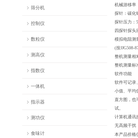
机械游移率
筛分机
探针：碳化
探针压力：
控制仪
四探针探头
数粒仪
模拟电阻测
(按JJG508-
测高仪
整机测量相
整机测量标
指数仪
软件功能
软件可记录
一体机
小值、平均
直方图，也
指示器
试。
计算机通讯
测功仪
无高频干扰
食味计
本产品价格