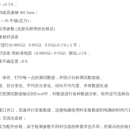
：
≤0.3％；
钨或高速钢
Ф0.5mm；
5～16 牛顿(总力)；
应用参数
(见探头附带的合格证)
量相对误差
87进行)0.0001Ω、0.001Ω、0.01Ω≤0.5％±１字；
对误差
用标准电阻（
0.0001Ω～0.01Ω）测试≤±3％；
准不确定度
≤8％
、保存、打印每一点的测试数据，并统计分析测试数据值、
值、百分变化、平均百分变化、径向不均匀度、并将数据生成
可把测试数据输出到
Excel中，对数据进行各种数据分析。软件还可选
接口并口，高速并行采集数据，连接电脑使用时采集数据到电脑的时间只
；无强光直射；
仅为配件价格，由于检测参数不同对仪器的终要求也不同，所展示的价格