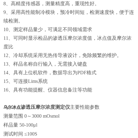
8
、高精度传感器，测量精度高，重现性好。
9
、采用高性能制冷模块，预冷时间短，检测速度快，便于连
续检测。
10
、测定样品量少，可满足不同领域需求
11
、可同时显示检品的渗透压摩尔浓度值，冰点值及摩尔浓
度比
12
、冷却系统采用无热传导液设计，免除频繁的维护。
13
、样品名称自行输入，无需接入键盘
14
、具有上位机软件，数据导出为
PDF
格式
15
、可连接
Lims
系统
16
、具有功能提醒、仪器信息备注等功能
渗透压摩尔浓度测定仪
主要性能参数
乌尔冰点
测量范围
0
～
3000 mOsmol
样品量
50-100
μ
l
测试时间
≤
100S