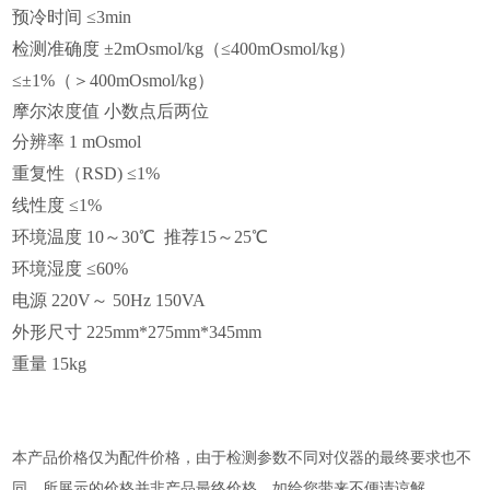
预冷时间
≤
3min
检测准确度
±
2mOsmol/kg
（≤
400mOsmol/kg
）
≤±
1%
（＞
400mOsmol/kg
）
摩尔浓度值 小数点后两位
分辨率
1 mOsmol
重复性（
RSD)
≤
1%
线性度
≤
1%
环境温度
10
～
30
℃ 推荐
15
～
25
℃
环境湿度
≤
60%
电源
220V
～
50Hz 150VA
外形尺寸
225mm*275mm*345mm
重量
15kg
本产品价格仅为配件价格，由于检测参数不同对仪器的最终要求也不
同，所展示的价格并非产品最终价格，如给您带来不便请谅解