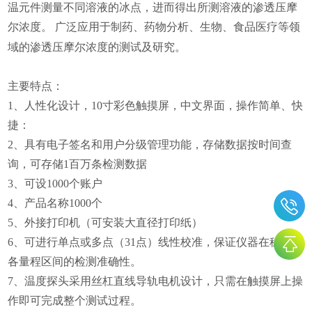
温元件测量不同溶液的冰点，进而得出所测溶液的渗透压摩
尔浓度。
广泛应用于制药、药物分析、生物、食品医疗等领
域的渗透压摩尔浓度的测试及研究。
主要特点：
1
、人性化设计，
10
寸彩色触摸屏，中文界面，操作简单、快
捷：
2
、具有电子签名和用户分级管理功能，存储数据按时间查
询，可存储
1
百万条检测数据
3
、可设
1000
个账户
4
、产品名称
1000
个
5
、外接打印机（可安装大直径打印纸）
6
、可进行单点或多点（
31
点）线性校准，保证仪器在稳中有
各量程区间的检测准确性。
7
、温度探头采用丝杠直线导轨电机设计，只需在触摸屏上操
作即可完成整个测试过程。