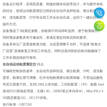
设备运行程序，采用高质量、简捷的模块化程序设计，并与硬件有机
的结合，使得运动黏度测定过程的全自动升温和恒温、液位检测、计
时、清洗黏度管、打印等全部工作全自动完成，达到了一键出结果的
操作方式。
设备预设了
2组测定参数，供检测不同试样时选用，便于检测操作。
同时预设参数具有可修改性，来满足测定特殊试样的要求。
设备具有出厂设置值恢复功能，当设置调整不当时，可选择
"恢复出
厂设置"选项恢复正常的工作状态。同时仪器内部的自检功能确保了
工作长期连续的可靠性。
全自动运动粘度测定仪
特点
可编程控制加热速率，全自动升温和恒温、液位检测、计时、清洗黏
度管，检测位置可调整。红外光电检测液位检测准确，不受油品颜色
等其它因素干扰。支持
LIMS上传功能，工控机配置：CPU : 板载 Intel
凌动D525双核处理器，主频1.8G，DDR3笔记本内存4G，Mini-PICe S
SD固态硬盘32G，DC12V供电。
执行标准：
GB/T265