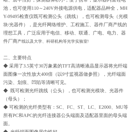
池，也可使用110～240V外接电源供电，适配器品种全，MH
Y-09495检查仪既可检测公头（跳线），也可检测母头（光模
块/光器件），是光纤网络维护、工程施工、器件厂商产线的
理想工具，广泛应用于电信、移动、联通、广电、电力、器
件厂商
产线以及大学、科研机构等光学实验室!
二、主要特点
◆ 采用了3.5英寸30万象素的TFT高清晰液晶显示器将光纤端
面图像一次性放大400倍（以9寸监视器做参照），光纤端面
污染、划痕、凹陷等清晰可见。
◆ 既可检测光纤跳线（公头），也可检测光模块、光器件
（母头）；
◆ 可检测的光纤类型有：SC、FC、ST、LC、E2000、MU等
所有PC和APC的光纤连接器公头端面及适配器里面的母头端
面。
◆ 光纤端面图像居中性好。