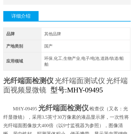
详细介绍
品牌
其他品牌
产地类别
国产
环保,化工,生物产业,电子/电池,道路/轨道/船
应用领域
舶
光纤端面检测仪
光纤端面测试仪
光纤端
面视频显微镜
型号:MHY-09495
光纤端面检测仪
MHY-09495
/检查仪（又名：光
纤显微镜），采用3.5英寸30万像素的液晶显示屏，一次性将
光纤端面图像放大400倍（以9寸监视器为参照），图像清
晰、居中性好，探测器体积小，便于携带，显示器内置锂电