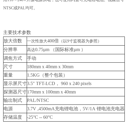
NTSC或PAL均可。
主要技术参数
放大倍数
400倍
一次性放大
（以
9寸监视器为参照）
分辨率
0.
7
5µm （国际标准µm ）
高达
调焦方式
手动
尺寸
180mm x 40mm x 30mm
重量
1.5KG（整个包装）
显示屏尺寸
3.5" TFT-LCD，
960
x 240 pixels
探测器尺寸
170mm x 100mm x 40mm
输出制式
PAL/NTSC
电源
3.7V ,4500mA充电锂电池，5V/1A 锂电池充电器
存储温度
-25°C -- 60°C